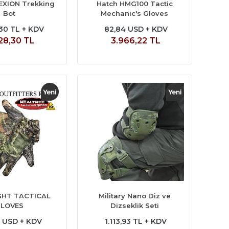
LEXION Trekking
Hatch HMG100 Tactic
Bot
Mechanic's Gloves
,30 TL + KDV
82,84 USD + KDV
28,30 TL
3.966,22 TL
GHT TACTICAL
Military Nano Diz ve
LOVES
Dizseklik Seti
0 USD + KDV
1.113,93 TL + KDV