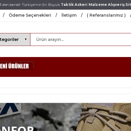
3 den beridir Türkiye'nin En Büyük
Taktik Askeri Malzeme Alışveriş Sit
Ödeme Seçenekleri
İletişim
( Referanslarımız )
ONFOR