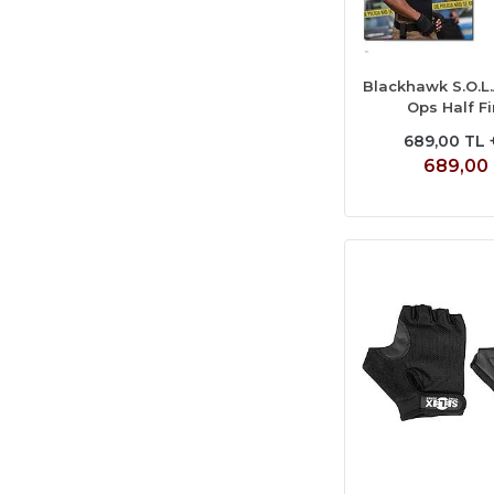
Blackhawk S.O.L.
Ops Half F
689,00 TL 
689,00