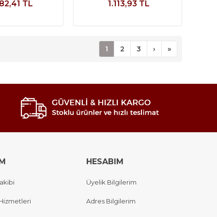
82,41 TL
1.113,93 TL
1
2
3
›
»
IM
HESABIM
akibi
Üyelik Bilgilerim
Hizmetleri
Adres Bilgilerim