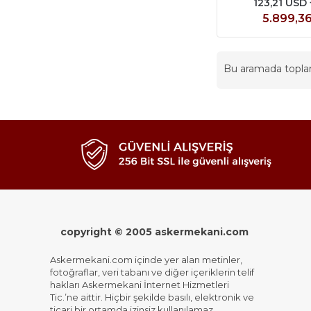
123,21 USD
5.899,3
Bu aramada topl
copyright © 2005 askermekani.com
Askermekani.com içinde yer alan metinler,
fotoğraflar, veri tabanı ve diğer içeriklerin telif
hakları Askermekani İnternet Hizmetleri
Tic.’ne aittir. Hiçbir şekilde basılı, elektronik ve
ticari bir ortamda izinsiz kullanılamaz,