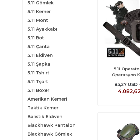
5.11 Gömlek
5.11 Kemer
5.11 Mont
5.11 Ayakkabı
5.11 Bot
5.11 Çanta
5.11 Eldiven
5.11 Şapka
5.11 Operato
5.11 Tshirt
Operasyon 
5.11 Tşört
85,27 USD 
5.11 Boxer
4.082,6
Amerikan Kemeri
Taktik Kemer
Balistik Eldiven
Blackhawk Pantalon
Blackhawk Gömlek