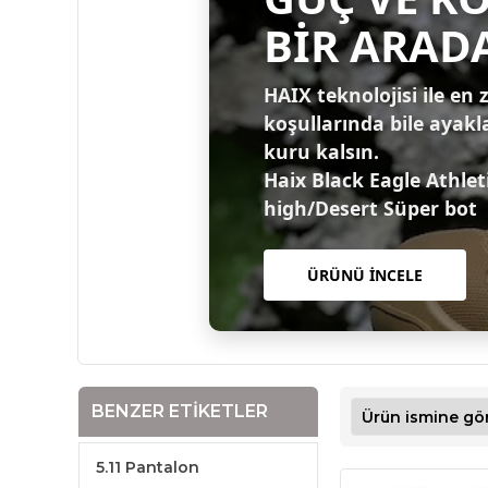
BİR ARAD
HAIX teknolojisi ile en 
koşullarında bile ayakl
kuru kalsın.
Haix Black Eagle Athlet
high/Desert Süper bot
ÜRÜNÜ İNCELE
BENZER ETIKETLER
5.11 Pantalon