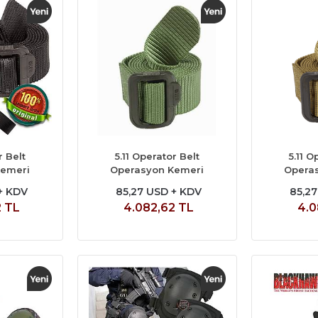
r Belt
5.11 Operator Belt
5.11 O
Kemeri
Operasyon Kemeri
Opera
+ KDV
85,27 USD + KDV
85,2
2 TL
4.082,62 TL
4.0