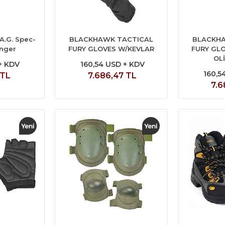
A.G. Spec-
BLACKHAWK TACTICAL
BLACKHA
inger
FURY GLOVES W/KEVLAR
FURY GL
OL
+ KDV
160,54 USD + KDV
160,5
 TL
7.686,47 TL
7.6