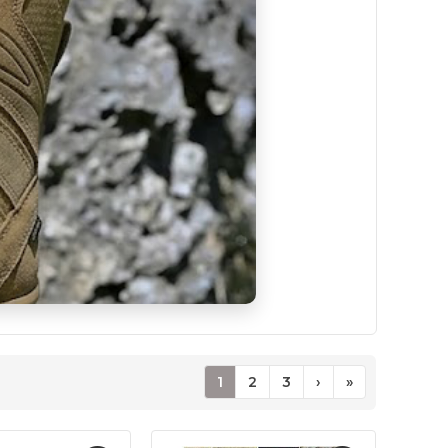
1
2
3
›
»