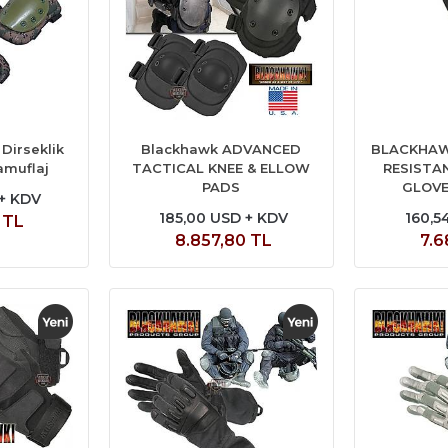
 Dirseklik
Blackhawk ADVANCED
BLACKHAW
amuflaj
TACTICAL KNEE & ELLOW
RESISTA
PADS
GLOVE
 + KDV
185,00 USD + KDV
160,5
 TL
8.857,80 TL
7.6