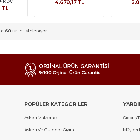
 + KDV
4.678,17 TL
2.8
6 TL
am
60
ürün listeleniyor.
POPÜLER KATEGORİLER
YARD
Askeri Malzeme
Sipariş T
Askeri Ve Outdoor Giyim
Müşteri 