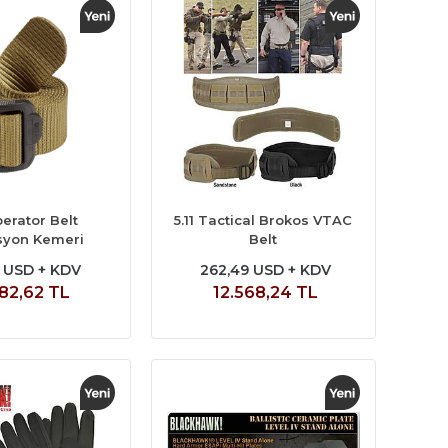
perator Belt
5.11 Tactical Brokos VTAC
syon Kemeri
Belt
7 USD + KDV
262,49 USD + KDV
82,62 TL
12.568,24 TL