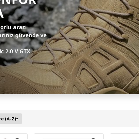
A
zorlu arazi
arınız güvende ve
ic 2.0 V GTX