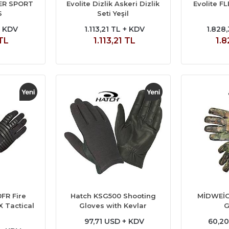
ER SPORT
Evolite Dizlik Askeri Dizlik
Evolite F
S
Seti Yeşil
+ KDV
1.113,21 TL + KDV
1.828
 TL
1.113,21 TL
1.8
FR Fire
Hatch KSG500 Shooting
MİDWEİ
 Tactical
Gloves with Kevlar
G
97,71 USD + KDV
60,2