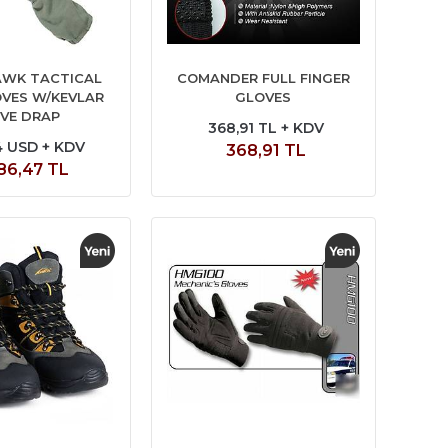
WK TACTICAL
COMANDER FULL FINGER
OVES W/KEVLAR
GLOVES
İVE DRAP
368,91 TL + KDV
4 USD + KDV
368,91 TL
86,47 TL