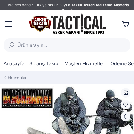
1993 den beridir Türkiye'nin En Büyük
Taktik Askeri Malzeme Alışveriş
Sitesi
Anasayfa
Sipariş Takibi
Müşteri Hizmetleri
Ödeme Seç
Eldivenler