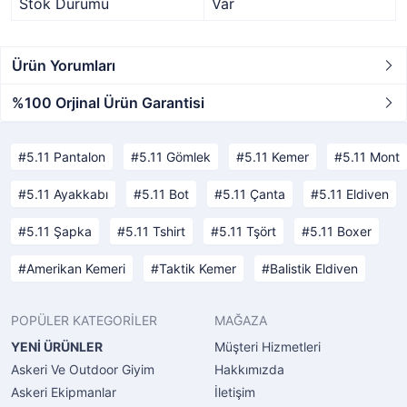
Stok Durumu
Var
Ürün Yorumları
%100 Orjinal Ürün Garantisi
5.11 Pantalon
5.11 Gömlek
5.11 Kemer
5.11 Mont
5.11 Ayakkabı
5.11 Bot
5.11 Çanta
5.11 Eldiven
5.11 Şapka
5.11 Tshirt
5.11 Tşört
5.11 Boxer
Amerikan Kemeri
Taktik Kemer
Balistik Eldiven
POPÜLER KATEGORİLER
MAĞAZA
YENİ ÜRÜNLER
Müşteri Hizmetleri
Askeri Ve Outdoor Giyim
Hakkımızda
Askeri Ekipmanlar
İletişim