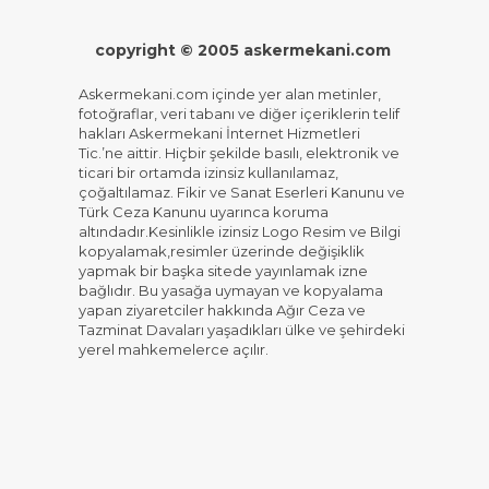
copyright © 2005 askermekani.com
Askermekani.com içinde yer alan metinler,
fotoğraflar, veri tabanı ve diğer içeriklerin telif
hakları Askermekani İnternet Hizmetleri
Tic.’ne aittir. Hiçbir şekilde basılı, elektronik ve
ticari bir ortamda izinsiz kullanılamaz,
çoğaltılamaz. Fikir ve Sanat Eserleri Kanunu ve
Türk Ceza Kanunu uyarınca koruma
altındadır.Kesinlikle izinsiz Logo Resim ve Bilgi
kopyalamak,resimler üzerinde değişiklik
yapmak bir başka sitede yayınlamak izne
bağlıdır. Bu yasağa uymayan ve kopyalama
yapan ziyaretciler hakkında Ağır Ceza ve
Tazminat Davaları yaşadıkları ülke ve şehirdeki
yerel mahkemelerce açılır.