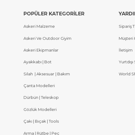
POPÜLER KATEGORİLER
YARD
Askeri Malzeme
Sipariş T
Askeri Ve Outdoor Giyim
Müşteri 
Askeri Ekipmanlar
İletişim
Ayakkabı | Bot
Yurtdışı 
Silah
|
Aksesuar
|
Bakım
World S
Çanta Modelleri
Dürbün | Teleskop
Gözlük Modelleri
Çakı | Bıçak | Tools
Arma | Rütbe | Peç