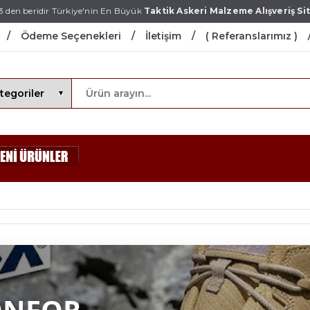
3 den beridir Türkiye'nin En Büyük
Taktik Askeri Malzeme Alışveriş Sit
Ödeme Seçenekleri
İletişim
( Referanslarımız )
ONFOR