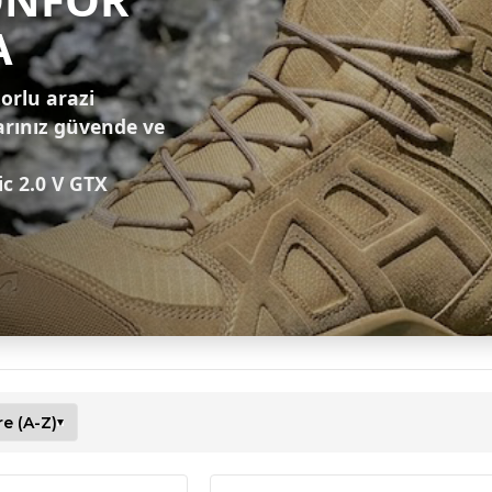
A
zorlu arazi
arınız güvende ve
ic 2.0 V GTX