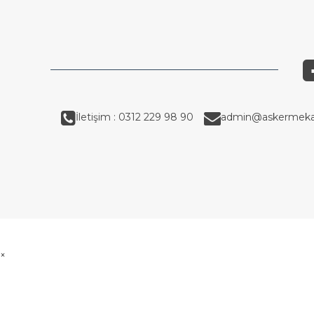
İletişim : 0312 229 98 90
admin@askermeka
×