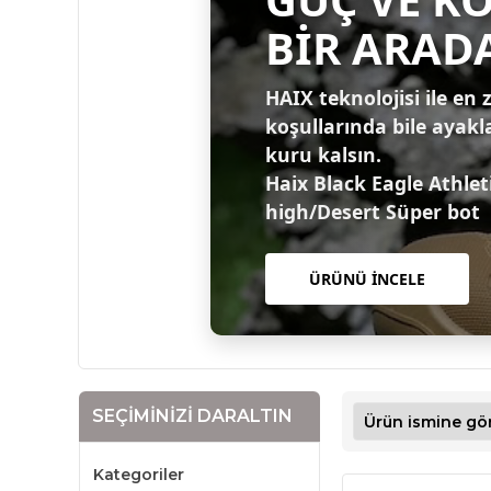
BİR ARAD
HAIX teknolojisi ile en 
koşullarında bile ayakl
kuru kalsın.
Haix Black Eagle Athlet
high/Desert Süper bot
ÜRÜNÜ İNCELE
SEÇIMINIZI DARALTIN
Kategoriler