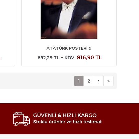
ATATÜRK POSTERİ 9
L
816,90 TL
692,29 TL + KDV
1
2
›
»