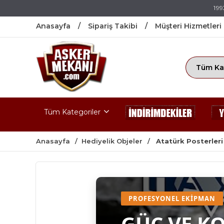
199
Anasayfa
Sipariş Takibi
Müşteri Hizmetleri
Tüm Kategoriler
Anasayfa
Hediyelik Objeler
Atatürk Posterleri
PROFESYONEL EKIPMAN
GÜÇ VE K