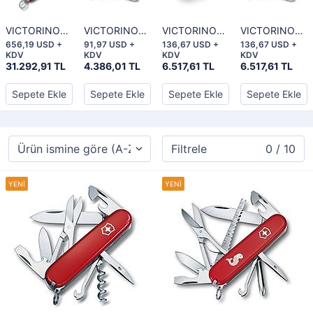
VICTORINOX
VICTORINOX
VICTORINOX
VICTORINOX
SwissChamp
Signature
Signature Lite
Signature
656,19 USD +
91,97 USD +
136,67 USD +
136,67 USD +
XLT
Sapphire
KDV
KDV
KDV
KDV
31.292,91 TL
4.386,01 TL
6.517,61 TL
6.517,61 TL
Sepete Ekle
Sepete Ekle
Sepete Ekle
Sepete Ekle
Filtrele
0 / 10