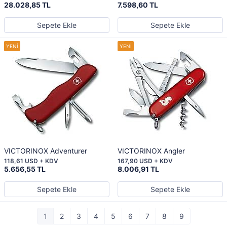
CARD
28.028,85 TL
7.598,60 TL
Sepete Ekle
Sepete Ekle
VICTORINOX Adventurer
VICTORINOX Angler
118,61 USD + KDV
167,90 USD + KDV
5.656,55 TL
8.006,91 TL
Sepete Ekle
Sepete Ekle
1
2
3
4
5
6
7
8
9