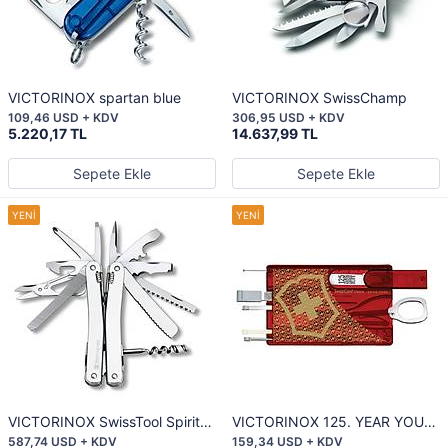
VICTORINOX spartan blue
VICTORINOX SwissChamp
109,46 USD + KDV
306,95 USD + KDV
5.220,17 TL
14.637,99 TL
Sepete Ekle
Sepete Ekle
VICTORINOX SwissTool Spirit
VICTORINOX 125. YEAR YOUR
Plus
LIFE SPECIAL EDITION SWISS
587,74 USD + KDV
159,34 USD + KDV