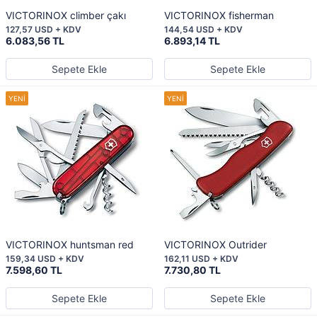
VICTORINOX climber çakı
VICTORINOX fisherman
127,57 USD + KDV
144,54 USD + KDV
6.083,56 TL
6.893,14 TL
Sepete Ekle
Sepete Ekle
VICTORINOX huntsman red
VICTORINOX Outrider
159,34 USD + KDV
162,11 USD + KDV
7.598,60 TL
7.730,80 TL
Sepete Ekle
Sepete Ekle