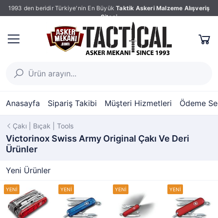
1993 den beridir Türkiye'nin En Büyük
Taktik Askeri Malzeme Alışveriş
Sitesi
Anasayfa
Sipariş Takibi
Müşteri Hizmetleri
Ödeme Seç
Çakı | Bıçak | Tools
Victorinox Swiss Army Original Çakı Ve Deri
Ürünler
Yeni Ürünler