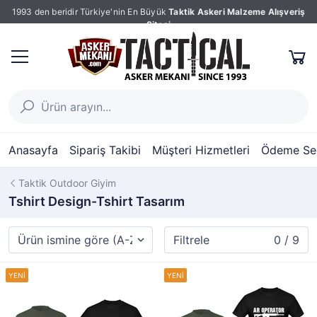
1993 den beridir Türkiye'nin En Büyük
Taktik Askeri Malzeme Alışveriş
Sitesi
Anasayfa
Sipariş Takibi
Müşteri Hizmetleri
Ödeme Seç
Taktik Outdoor Giyim
Tshirt Design-Tshirt Tasarım
Filtrele
0 / 9