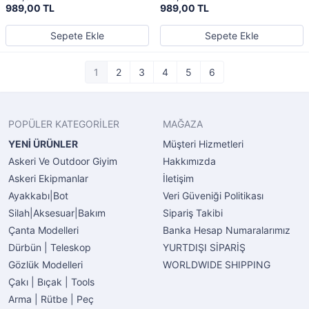
989,00 TL
989,00 TL
Sepete Ekle
Sepete Ekle
1
2
3
4
5
6
POPÜLER KATEGORİLER
MAĞAZA
YENİ ÜRÜNLER
Müşteri Hizmetleri
Askeri Ve Outdoor Giyim
Hakkımızda
Askeri Ekipmanlar
İletişim
Ayakkabı|Bot
Veri Güveniği Politikası
Silah|Aksesuar|Bakım
Sipariş Takibi
Çanta Modelleri
Banka Hesap Numaralarımız
Dürbün | Teleskop
YURTDIŞI SİPARİŞ
Gözlük Modelleri
WORLDWIDE SHIPPING
Çakı | Bıçak | Tools
Arma | Rütbe | Peç