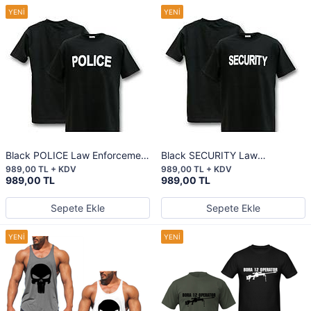
Black POLICE Law Enforcement
Black SECURITY Law
Shirt
Enforcement Shirt
989,00 TL + KDV
989,00 TL + KDV
989,00 TL
989,00 TL
Sepete Ekle
Sepete Ekle