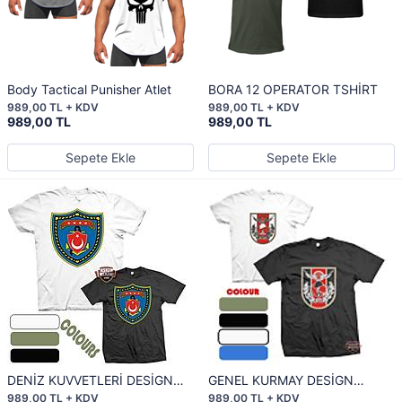
Body Tactical Punisher Atlet
BORA 12 OPERATOR TSHİRT
989,00 TL + KDV
989,00 TL + KDV
989,00 TL
989,00 TL
Sepete Ekle
Sepete Ekle
DENİZ KUVVETLERİ DESİGN
GENEL KURMAY DESİGN
TSHİRT
TSHİRT
989,00 TL + KDV
989,00 TL + KDV