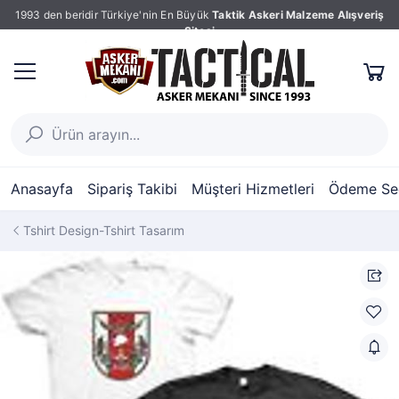
1993 den beridir Türkiye'nin En Büyük
Taktik Askeri Malzeme Alışveriş
Sitesi
Anasayfa
Sipariş Takibi
Müşteri Hizmetleri
Ödeme Seç
Tshirt Design-Tshirt Tasarım