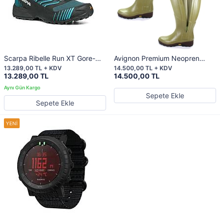
Scarpa Ribelle Run XT Gore-
Avignon Premium Neopren
Tex Erkek Koşu Ayakkabısı
Fermuarlı Kauçuk Çizme – %100
13.289,00 TL + KDV
14.500,00 TL + KDV
Su Geçirmez Konfor
13.289,00 TL
14.500,00 TL
Sepete Ekle
Sepete Ekle