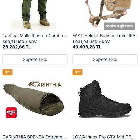
Tactical Molle Ripstop Combat
FAST Helmet Ballistic Level IIIA
Pants Olive
590,71 USD + KDV
1.031,94 USD + KDV
28.282,66 TL
49.408,26 TL
Sepete Ekle
Sepete Ekle
CARINTHIA BRENTA Extreme-
LOWA Innox Pro GTX Mid TF