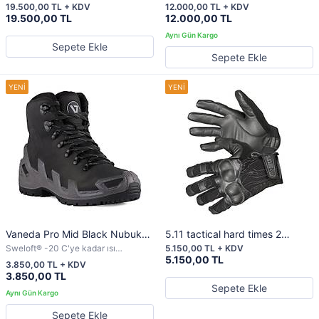
20C UYKU TULUMU
Bot
19.500,00 TL + KDV
12.000,00 TL + KDV
19.500,00 TL
12.000,00 TL
Sepete Ekle
Sepete Ekle
Vaneda Pro Mid Black Nubuk
5.11 tactical hard times 2
Su Geçirmez Taktik Bot
Eldiven
Sweloft® -20 C'ye kadar ısı
5.150,00 TL + KDV
izolasyonu sağlayan membran
5.150,00 TL
3.850,00 TL + KDV
teknolojisine sahiptir.
3.850,00 TL
Sepete Ekle
Sepete Ekle