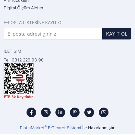
Anı Yüzükleri
Digital Ölçüm Aletleri
E-POSTA LİSTESİNE KAYIT OL
KAYIT OL
İLETİŞİM
Tel: 0312 229 98 90
®
PlatinMarket
E-Ticaret Sistemi
İle Hazırlanmıştır.