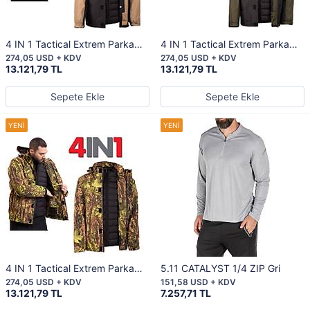
4 IN 1 Tactical Extrem Parka
4 IN 1 Tactical Extrem Parka
Black/ Coyote
Black/Green
274,05 USD + KDV
274,05 USD + KDV
13.121,79 TL
13.121,79 TL
Sepete Ekle
Sepete Ekle
4 IN 1 Tactical Extrem Parka
5.11 CATALYST 1/4 ZIP Gri
Moak Camo
274,05 USD + KDV
151,58 USD + KDV
13.121,79 TL
7.257,71 TL