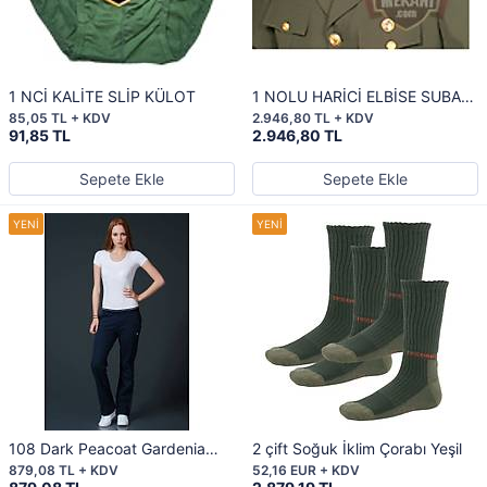
1 NCİ KALİTE SLİP KÜLOT
1 NOLU HARİCİ ELBİSE SUBAY
ASTSUBAY UZMAN JANDARMA
85,05 TL + KDV
2.946,80 TL + KDV
91,85 TL
2.946,80 TL
Sepete Ekle
Sepete Ekle
108 Dark Peacoat Gardenia
2 çift Soğuk İklim Çorabı Yeşil
Eşofman Altı
879,08 TL + KDV
52,16 EUR + KDV