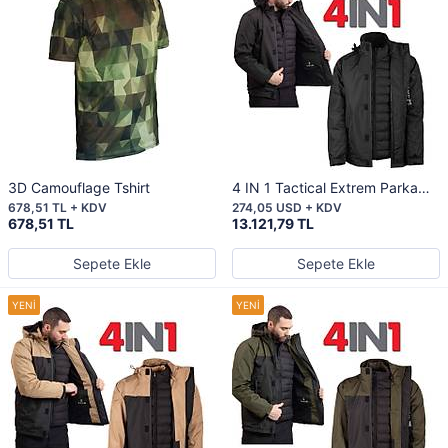
3D Camouflage Tshirt
4 IN 1 Tactical Extrem Parka
Black
678,51 TL + KDV
274,05 USD + KDV
678,51 TL
13.121,79 TL
Sepete Ekle
Sepete Ekle