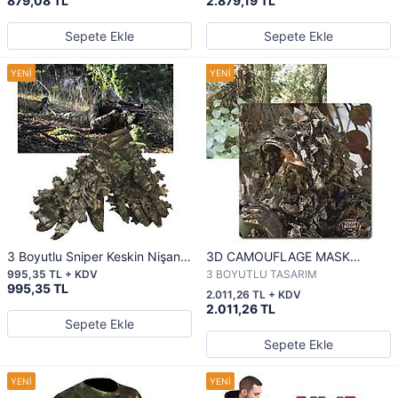
879,08 TL
2.879,19 TL
Sepete Ekle
Sepete Ekle
3 Boyutlu Sniper Keskin Nişancı
3D CAMOUFLAGE MASK
eldiveni
KAMUFLAJ MASKE
995,35 TL + KDV
3 BOYUTLU TASARIM
995,35 TL
2.011,26 TL + KDV
2.011,26 TL
Sepete Ekle
Sepete Ekle