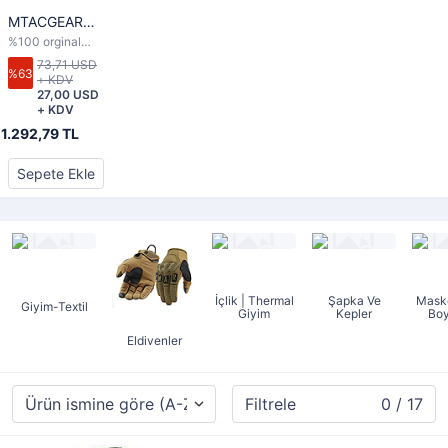
MTACGEAR
COLD TAKTİK
%100 orginal
POLAR
siyah, haki , kum
73,71 USD
SWEAT
olarak 3 renk
%63
+ KDV
seçeneği
TSHİRT
27,00 USD
+ KDV
1.292,79 TL
Sepete Ekle
İçlik | Thermal
Şapka Ve
Mask
Giyim-Textil
Giyim
Kepler
Boy
Eldivenler
Filtrele
0 / 17