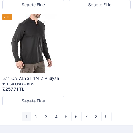
Sepete Ekle
Sepete Ekle
5.11 CATALYST 1/4 ZIP Siyah
151,58 USD + KDV
7.257,71 TL
Sepete Ekle
1
2
3
4
5
6
7
8
9