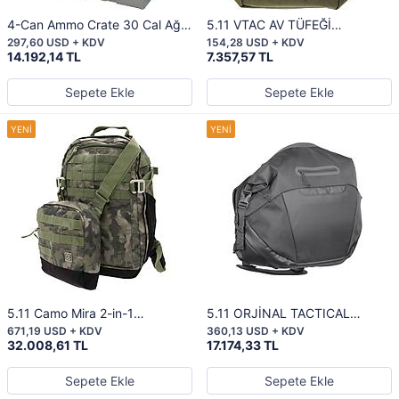
4-Can Ammo Crate 30 Cal Ağır
5.11 VTAC AV TÜFEĞİ
Hizmet Tipi Cephane Çantası
CEPHANE KESESİ
297,60 USD + KDV
154,28 USD + KDV
14.192,14 TL
7.357,57 TL
Sepete Ekle
Sepete Ekle
5.11 Camo Mira 2-in-1
5.11 ORJİNAL TACTICAL
Backpack
COVRT BOX MESSENGER
671,19 USD + KDV
360,13 USD + KDV
STORM
32.008,61 TL
17.174,33 TL
Sepete Ekle
Sepete Ekle