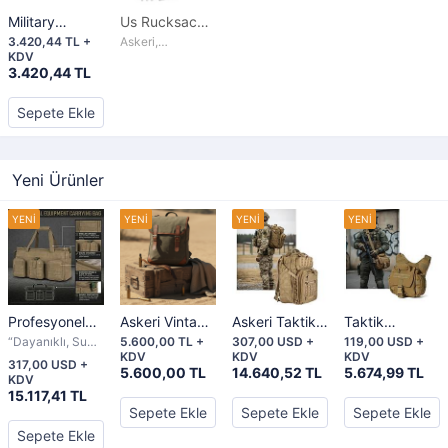
Military
Us Rucksack
Tactical
Recon 88L
3.420,44 TL +
Askeri,
Backpacks 60
Olive
KDV
operasyonel yanı
LT
3.420,44 TL
sıra kamp ve
yürüyüş içinde
mükemmeldir
Sepete Ekle
Yeni Ürünler
Profesyonel
Askeri Vintage
Askeri Taktik
Taktik
Ekipman
tarzı Çanta
Sırt Çantası
Ekipman
“Dayanıklı, Su
5.600,00 TL +
307,00 USD +
119,00 USD +
Taşıma
green
40L –
Taşıma
Geçirmez,
KDV
KDV
KDV
317,00 USD +
Çantası –
Fonksiyonel –
5.600,00 TL
CORDURA,
14.640,52 TL
Çantası –
5.674,99 TL
KDV
Her Koşulda
Göreve Hazır
Çok Gözlü, Su
Profesyoneller
15.117,41 TL
Yanınızda”
50L Taktik
Geçirmez,
İçin
Sepete Ekle
Sepete Ekle
Sepete Ekle
Çanta
İthal
Maksimum
Sepete Ekle
Fonksiyonellik!