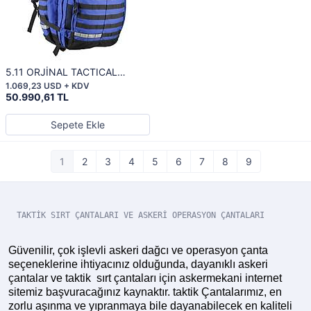
5.11 ORJİNAL TACTICAL
RESPONDER 84 ALS BLUE
1.069,23 USD + KDV
50.990,61 TL
Sepete Ekle
1
2
3
4
5
6
7
8
9
TAKTİK SIRT ÇANTALARI VE ASKERİ OPERASYON ÇANTALARI
Güvenilir, çok işlevli askeri dağcı ve operasyon çanta
seçeneklerine ihtiyacınız olduğunda, dayanıklı askeri
çantalar ve taktik sırt çantaları için askermekani internet
sitemiz başvuracağınız kaynaktır. taktik Çantalarımız, en
zorlu aşınma ve yıpranmaya bile dayanabilecek en kaliteli