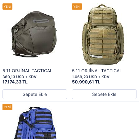
5.11 ORJİNAL TACTICAL
5.11 ORJİNAL TACTICAL
COVRT BOX MESSENGER
RESPONDER 84 ALS
360,13 USD + KDV
1.069,23 USD + KDV
TUNDRA
17.174,33 TL
50.990,61 TL
Sepete Ekle
Sepete Ekle