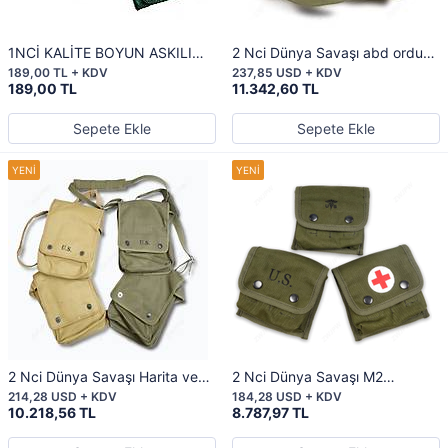
1NCİ KALİTE BOYUN ASKILI
2 Nci Dünya Savaşı abd ordusu
CÜZDAN
kore savaşı U.S.N. Tıbbi ilk
189,00 TL + KDV
237,85 USD + KDV
yardım çantası
189,00 TL
11.342,60 TL
Sepete Ekle
Sepete Ekle
2 Nci Dünya Savaşı Harita ve
2 Nci Dünya Savaşı M2
Çeşitli Ekipman Çantası
JUNGLE İlk yardım çantası
214,28 USD + KDV
184,28 USD + KDV
10.218,56 TL
8.787,97 TL