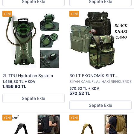
Sepete Ekle
Sepete Ekle
2L TPU Hydration System
30 LT EKONOMİK SIRT
ÇANTALARI
1.456,80 TL + KDV
SİYAH KAMUFLAJ HAKİ RENKLERDE
1.456,80 TL
570,52 TL + KDV
570,52 TL
Sepete Ekle
Sepete Ekle