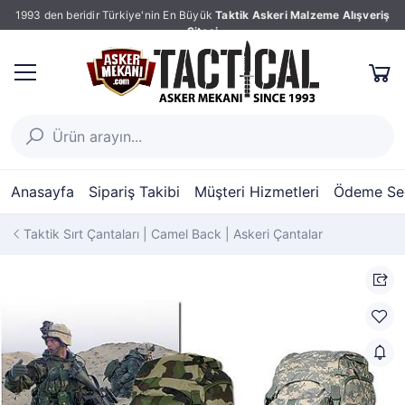
1993 den beridir Türkiye'nin En Büyük
Taktik Askeri Malzeme Alışveriş
Sitesi
Anasayfa
Sipariş Takibi
Müşteri Hizmetleri
Ödeme Seç
Taktik Sırt Çantaları | Camel Back | Askeri Çantalar