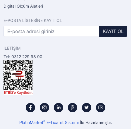
Digital Ölçüm Aletleri
E-POSTA LİSTESİNE KAYIT OL
KAYIT OL
İLETİŞİM
Tel: 0312 229 98 90
®
PlatinMarket
E-Ticaret Sistemi
İle Hazırlanmıştır.