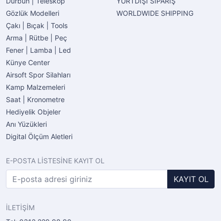
Dürbün | Teleskop
YURTDIŞI SİPARİŞ
Gözlük Modelleri
WORLDWIDE SHIPPING
Çakı | Bıçak | Tools
Arma | Rütbe | Peç
Fener | Lamba | Led
Künye Center
Airsoft Spor Silahları
Kamp Malzemeleri
Saat | Kronometre
Hediyelik Objeler
Anı Yüzükleri
Digital Ölçüm Aletleri
E-POSTA LİSTESİNE KAYIT OL
KAYIT OL
İLETİŞİM