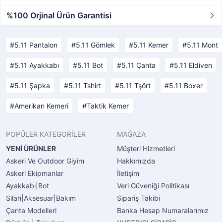
%100 Orjinal Ürün Garantisi
5.11 Pantalon
5.11 Gömlek
5.11 Kemer
5.11 Mont
5.11 Ayakkabı
5.11 Bot
5.11 Çanta
5.11 Eldiven
5.11 Şapka
5.11 Tshirt
5.11 Tşört
5.11 Boxer
Amerikan Kemeri
Taktik Kemer
POPÜLER KATEGORİLER
MAĞAZA
YENİ ÜRÜNLER
Müşteri Hizmetleri
Askeri Ve Outdoor Giyim
Hakkımızda
Askeri Ekipmanlar
İletişim
Ayakkabı|Bot
Veri Güveniği Politikası
Silah|Aksesuar|Bakım
Sipariş Takibi
Çanta Modelleri
Banka Hesap Numaralarımız