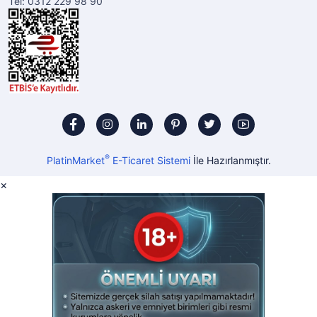
Tel: 0312 229 98 90
®
PlatinMarket
E-Ticaret Sistemi
İle Hazırlanmıştır.
×