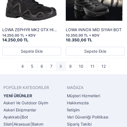
LOWA ZEPHYR MK2 GTX HI
LOWA INNOX MID SIYAH BOT
SIYAH BOT
14.250,00 TL + KDV
10.350,00 TL + KDV
14.250,00 TL
10.350,00 TL
Sepete Ekle
Sepete Ekle
4
5
6
7
8
9
10
11
12
POPÜLER KATEGORİLER
MAĞAZA
YENİ ÜRÜNLER
Müşteri Hizmetleri
Askeri Ve Outdoor Giyim
Hakkımızda
Askeri Ekipmanlar
İletişim
Ayakkabı|Bot
Veri Güveniği Politikası
Silah|Aksesuar|Bakım
Sipariş Takibi