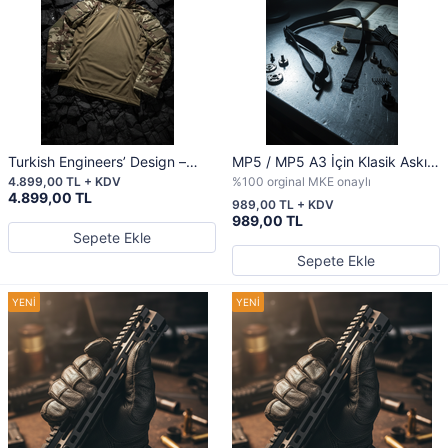
Turkish Engineers’ Design –
MP5 / MP5 A3 İçin Klasik Askı
Özel Kuvvetler Taktik Tişörtü
Kayışı
4.899,00 TL + KDV
%100 orginal MKE onaylı
4.899,00 TL
989,00 TL + KDV
989,00 TL
Sepete Ekle
Sepete Ekle