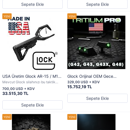
Sepete Ekle
Sepete Ekle
USA Üretim Glock AR-15 / M16
Glock Orijinal OEM Gece
/ M4 Dipçik Adaptörü – Aletsiz
Nişangahı Seti – Trityum – ABD
Mevcut Glock silahınızı bu taktik
329,00 USD + KDV
Kurulum
Üretimi (G42 / G43 / G43X /
dönüşüm kiti ile profesyonel bir
15.752,19 TL
700,00 USD + KDV
silaha dönüştürün.
G48)
33.515,30 TL
Sepete Ekle
Sepete Ekle