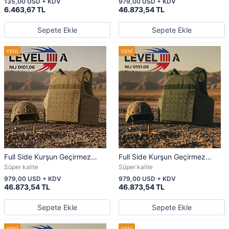
135,00 USD + KDV
979,00 USD + KDV
Standart
6.463,67 TL
46.873,54 TL
Sepete Ekle
Sepete Ekle
Full Side Kurşun Geçirmez
Full Side Kurşun Geçirmez
Yelek | NIJ 0101.06 Uyumlu |
Yelek | NIJ 0101.06 Uyumlu |
Süper kalite
Süper kalite
LEVEL IIIA
LEVEL IIIA
979,00 USD + KDV
979,00 USD + KDV
46.873,54 TL
46.873,54 TL
Sepete Ekle
Sepete Ekle