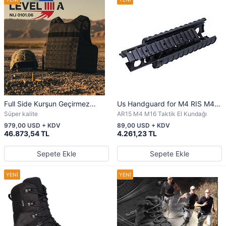
Full Side Kurşun Geçirmez
Us Handguard for M4 RIS M4
Yelek | NIJ 0101.06 Uyumlu |
için
Süper kalite
AR15 M4 M16 Taktik El Kundağı
LEVEL IIIA
979,00 USD + KDV
89,00 USD + KDV
46.873,54 TL
4.261,23 TL
Sepete Ekle
Sepete Ekle