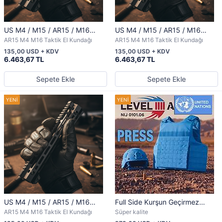
US M4 / M15 / AR15 / M16
US M4 / M15 / AR15 / M16
Siyah Taktik Picatinny Rail – 25
Siyah Taktik Picatinny Rail – 30
AR15 M4 M16 Taktik El Kundağı
AR15 M4 M16 Taktik El Kundağı
cm | Profesyonel Askerî
cm | Profesyonel Askerî
135,00 USD + KDV
135,00 USD + KDV
Standart
Standart
6.463,67 TL
6.463,67 TL
Sepete Ekle
Sepete Ekle
US M4 / M15 / AR15 / M16
Full Side Kurşun Geçirmez
Siyah Taktik Picatinny Rail – 38
Yelek | NIJ 0101.06 Uyumlu |
AR15 M4 M16 Taktik El Kundağı
Süper kalite
cm | Profesyonel Askerî
LEVEL IIIA