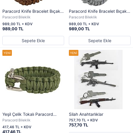
Paracord Knife Bracelet Bıçak
Paracord Knife Bracelet Bıçak
Bileklik Kahve
Bileklik Acu
Paracord Bileklik
Paracord Bileklik
989,00 TL + KDV
989,00 TL + KDV
989,00 TL
989,00 TL
Sepete Ekle
Sepete Ekle
Yeşil Çelik Tokalı Paracord
Silah Anahtarlıklar
Bileklik
Paracord Bileklik
757,70 TL + KDV
757,70 TL
417,46 TL + KDV
417,46 TL