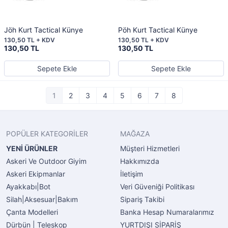
Jöh Kurt Tactical Künye
Pöh Kurt Tactical Künye
130,50 TL + KDV
130,50 TL + KDV
130,50 TL
130,50 TL
Sepete Ekle
Sepete Ekle
1
2
3
4
5
6
7
8
POPÜLER KATEGORİLER
MAĞAZA
YENİ ÜRÜNLER
Müşteri Hizmetleri
Askeri Ve Outdoor Giyim
Hakkımızda
Askeri Ekipmanlar
İletişim
Ayakkabı|Bot
Veri Güveniği Politikası
Silah|Aksesuar|Bakım
Sipariş Takibi
Çanta Modelleri
Banka Hesap Numaralarımız
Dürbün | Teleskop
YURTDIŞI SİPARİŞ