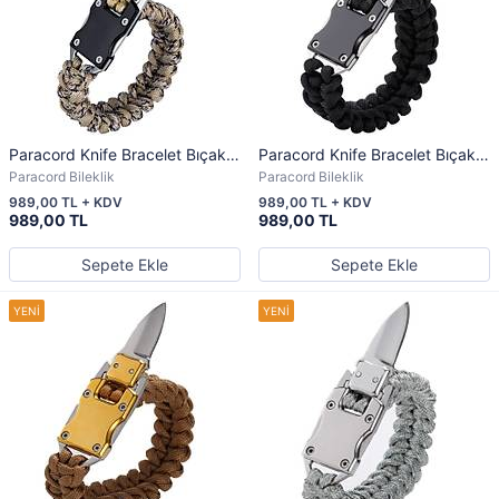
Paracord Knife Bracelet Bıçak
Paracord Knife Bracelet Bıçak
Bileklik Desert Camo
Bileklik Black
Paracord Bileklik
Paracord Bileklik
989,00 TL + KDV
989,00 TL + KDV
989,00 TL
989,00 TL
Sepete Ekle
Sepete Ekle