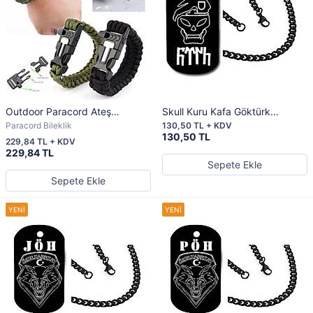
Outdoor Paracord Ateş
Skull Kuru Kafa Göktürk
Başlatıcı
Tactical Künye
Paracord Bileklik
130,50 TL + KDV
130,50 TL
229,84 TL + KDV
229,84 TL
Sepete Ekle
Sepete Ekle