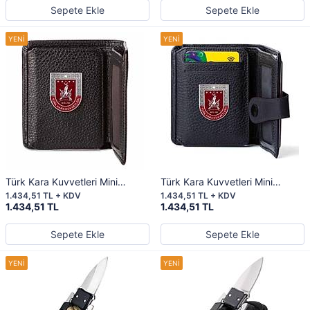
Sepete Ekle
Sepete Ekle
Türk Kara Kuvvetleri Mini
Türk Kara Kuvvetleri Mini
Rozetli Katlamalı Klasik Cüzdan
Rozetli Cosmopolit Klasik
1.434,51 TL + KDV
1.434,51 TL + KDV
Siyah
Cüzdan Siyah
1.434,51 TL
1.434,51 TL
Sepete Ekle
Sepete Ekle