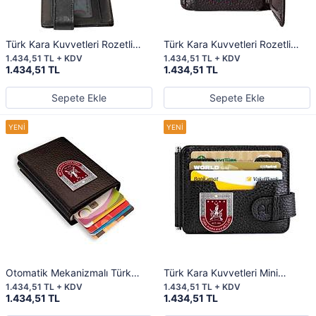
Türk Kara Kuvvetleri Rozetli
Türk Kara Kuvvetleri Rozetli
Para Tokalı Kartlık Cüzdan
Katlamalı Klasik Cüzdan Siyah
1.434,51 TL + KDV
1.434,51 TL + KDV
Kamuflaj Siyah
1.434,51 TL
1.434,51 TL
Sepete Ekle
Sepete Ekle
Otomatik Mekanizmalı Türk
Türk Kara Kuvvetleri Mini
Kara Kuvvetleri Mini Rozetli Deri
Rozetli Çift Taraflı Para Tokalı
1.434,51 TL + KDV
1.434,51 TL + KDV
Kartlık Siyah
Kartlık Cüzdan Siyah
1.434,51 TL
1.434,51 TL