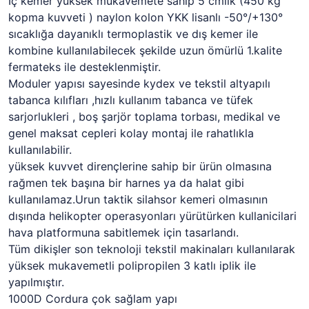
İç kemer yüksek mukavemete sahip 5 cmlik (450 kg
kopma kuvveti ) naylon kolon YKK lisanlı -50°/+130°
sıcaklığa dayanıklı termoplastik ve dış kemer ile
kombine kullanılabilecek şekilde uzun ömürlü 1.kalite
fermateks ile desteklenmiştir.
Moduler yapısı sayesinde kydex ve tekstil altyapılı
tabanca kılıfları ,hızlı kullanım tabanca ve tüfek
sarjorlukleri , boş şarjör toplama torbası, medikal ve
genel maksat cepleri kolay montaj ile rahatlıkla
kullanılabilir.
yüksek kuvvet dirençlerine sahip bir ürün olmasına
rağmen tek başına bir harnes ya da halat gibi
kullanılamaz.Urun taktik silahsor kemeri olmasının
dışında helikopter operasyonları yürütürken kullanicilari
hava platformuna sabitlemek için tasarlandı.
Tüm dikişler son teknoloji tekstil makinaları kullanılarak
yüksek mukavemetli polipropilen 3 katlı iplik ile
yapılmıştır.
1000D Cordura çok sağlam yapı