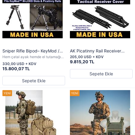
Sniper Rifle Bipod– KeyMod /
AK Picatinny Rail Receiver
M-LOK / Picatinny Uyumlu
Cover – Çelik Gövde,
Hem çatal ayak hemde el tutamağı
205,00 USD + KDV
Profesyonel Silah Çatal Ayağı
Alüminyum Ray, AK47/AKM
olarak da kullanılabilir.
9.815,20 TL
330,00 USD + KDV
Bipod
Uyumlu Üst Kapak
15.800,07 TL
Sepete Ekle
Sepete Ekle