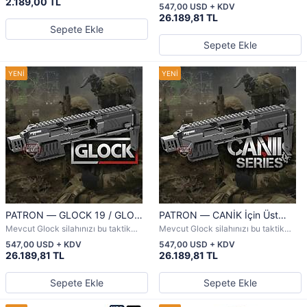
2.189,00 TL
dönüşüm kiti ile profesyonel bir
547,00 USD + KDV
silaha dönüştürün.
26.189,81 TL
Sepete Ekle
Sepete Ekle
PATRON — GLOCK 19 / GLOCK
PATRON — CANİK İçin Üst
17 İçin Üst Düzey Tabanca
Düzey Tabanca Dönüşüm Kiti
Mevcut Glock silahınızı bu taktik
Mevcut Glock silahınızı bu taktik
Dönüşüm Kiti
dönüşüm kiti ile profesyonel bir
dönüşüm kiti ile profesyonel bir
547,00 USD + KDV
547,00 USD + KDV
silaha dönüştürün.
silaha dönüştürün.
26.189,81 TL
26.189,81 TL
Sepete Ekle
Sepete Ekle