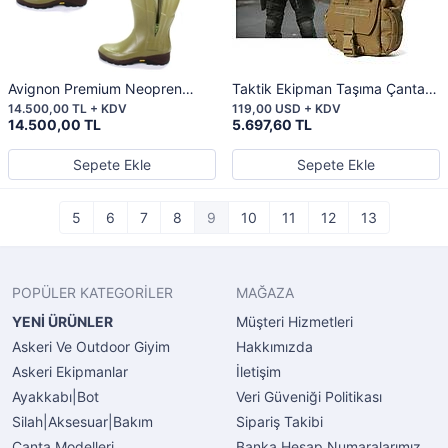
Avignon Premium Neopren
Taktik Ekipman Taşıma Çantası
Fermuarlı Kauçuk Çizme – %100
– Profesyoneller İçin Maksimum
14.500,00 TL + KDV
119,00 USD + KDV
Su Geçirmez Konfor
Fonksiyonellik!
14.500,00 TL
5.697,60 TL
Sepete Ekle
Sepete Ekle
5
6
7
8
9
10
11
12
13
POPÜLER KATEGORİLER
MAĞAZA
YENİ ÜRÜNLER
Müşteri Hizmetleri
Askeri Ve Outdoor Giyim
Hakkımızda
Askeri Ekipmanlar
İletişim
Ayakkabı|Bot
Veri Güveniği Politikası
Silah|Aksesuar|Bakım
Sipariş Takibi
Çanta Modelleri
Banka Hesap Numaralarımız