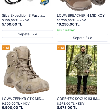
Silva Expedition S Pusula
LOWA BREACHER N MID KOYU
Orginal
KAHVE BOT
5.150,00 TL + KDV
16.250,00 TL + KDV
5.150,00 TL
16.250,00 TL
Sepete Ekle
Sepete Ekle
LOWA ZEPHYR GTX MID
GORE-TEX SOĞUK İKLİM
DESERT BOT
PARKASI YENİ KAMUFLAJ
9.500,00 TL + KDV
8.978,00 TL + KDV
9.500,00 TL
8.978,00 TL