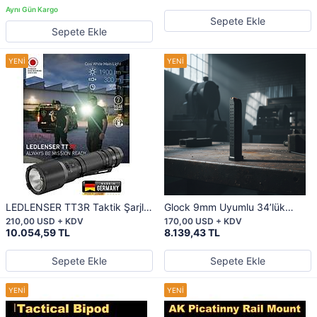
Sepete Ekle
Sepete Ekle
LEDLENSER TT3R Taktik Şarjlı
Glock 9mm Uyumlu 34’lük
El Feneri – 1900 Lümen
Yüksek Kapasiteli Taktik Şarjör
210,00 USD + KDV
170,00 USD + KDV
– Dayanıklı Polimer Gövde,
10.054,59 TL
8.139,43 TL
Paslanmaz Çelik Yay”
Sepete Ekle
Sepete Ekle