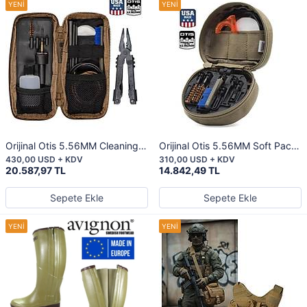
Orijinal Otis 5.56MM Cleaning
Orijinal Otis 5.56MM Soft Pack
Kit w/ MP600 Multi-Tool
Cleaning Kit
430,00 USD + KDV
310,00 USD + KDV
20.587,97 TL
14.842,49 TL
Sepete Ekle
Sepete Ekle