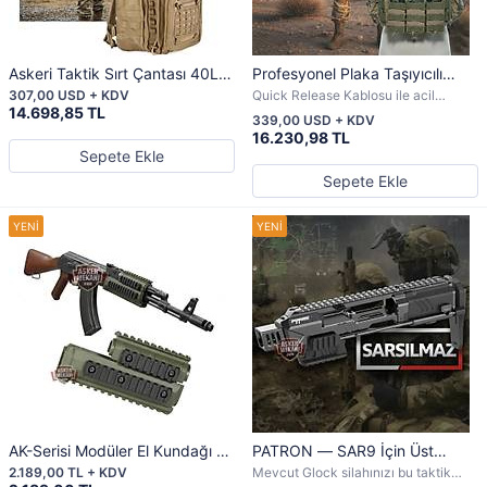
Askeri Taktik Sırt Çantası 40L –
Profesyonel Plaka Taşıyıcılı
CORDURA, Çok Gözlü, Su
Hücum Yeleği – Maksimum
307,00 USD + KDV
Quick Release Kablosu ile acil
Geçirmez, İthal
Koruma ve Taktik Performans
14.698,85 TL
durumlarda hızla çıkarma
339,00 USD + KDV
16.230,98 TL
Sepete Ekle
Sepete Ekle
AK-Serisi Modüler El Kundağı —
PATRON — SAR9 İçin Üst
AK47 / AK74 Uyumlu Green
Düzey Tabanca Dönüşüm Kiti
2.189,00 TL + KDV
Mevcut Glock silahınızı bu taktik