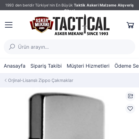
1993 den beridir Türkiye'nin En Büyük
Taktik Askeri Malzeme Alışveriş
Sitesi
Anasayfa
Sipariş Takibi
Müşteri Hizmetleri
Ödeme Seç
Orjinal-Lisanslı Zippo Çakmaklar