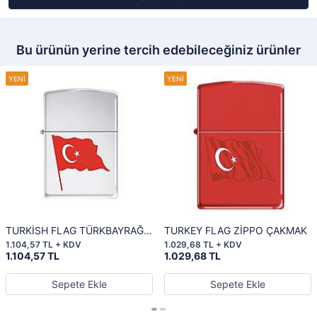
Bu ürünün yerine tercih edebileceğiniz ürünler
TURKİSH FLAG TÜRKBAYRAĞI
TURKEY FLAG ZİPPO ÇAKMAK
ZİPPO ÇAKMAK
1.104,57 TL + KDV
1.029,68 TL + KDV
1.104,57 TL
1.029,68 TL
Sepete Ekle
Sepete Ekle