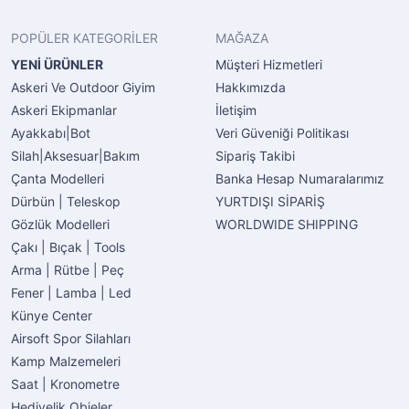
POPÜLER KATEGORİLER
MAĞAZA
YENİ ÜRÜNLER
Müşteri Hizmetleri
Askeri Ve Outdoor Giyim
Hakkımızda
Askeri Ekipmanlar
İletişim
Ayakkabı|Bot
Veri Güveniği Politikası
Silah|Aksesuar|Bakım
Sipariş Takibi
Çanta Modelleri
Banka Hesap Numaralarımız
Dürbün | Teleskop
YURTDIŞI SİPARİŞ
Gözlük Modelleri
WORLDWIDE SHIPPING
Çakı | Bıçak | Tools
Arma | Rütbe | Peç
Fener | Lamba | Led
Künye Center
Airsoft Spor Silahları
Kamp Malzemeleri
Saat | Kronometre
Hediyelik Objeler