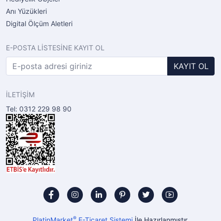
Anı Yüzükleri
Digital Ölçüm Aletleri
E-POSTA LİSTESİNE KAYIT OL
KAYIT OL
İLETİŞİM
Tel: 0312 229 98 90
®
PlatinMarket
E-Ticaret Sistemi
İle Hazırlanmıştır.