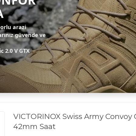
A
zorlu arazi
arınız güvende ve
ic 2.0 V GTX
VICTORINOX Swiss Army Convoy 
42mm Saat