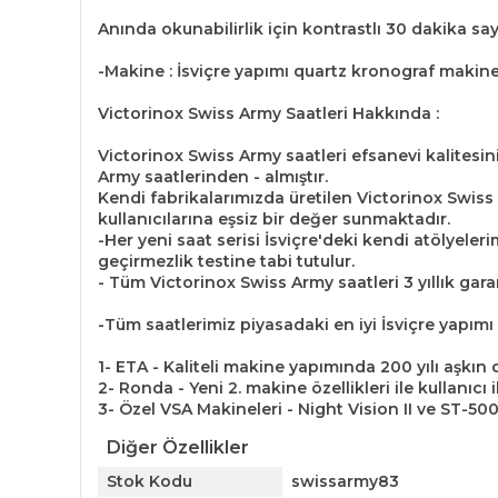
Anında okunabilirlik için kontrastlı 30 dakika s
-Makine : İsviçre yapımı quartz kronograf makine
Victorinox Swiss Army Saatleri Hakkında :
Victorinox Swiss Army saatleri efsanevi kalitesini
Army saatlerinden - almıştır.
Kendi fabrikalarımızda üretilen Victorinox Swiss A
kullanıcılarına eşsiz bir değer sunmaktadır.
-Her yeni saat serisi İsviçre'deki kendi atölyeler
geçirmezlik testine tabi tutulur.
- Tüm Victorinox Swiss Army saatleri 3 yıllık ga
-Tüm saatlerimiz piyasadaki en iyi İsviçre yapımı
1- ETA - Kaliteli makine yapımında 200 yılı aşkın
2- Ronda - Yeni 2. makine özellikleri ile kullanıcı 
3- Özel VSA Makineleri - Night Vision II ve ST-500
Diğer Özellikler
Stok Kodu
swissarmy83