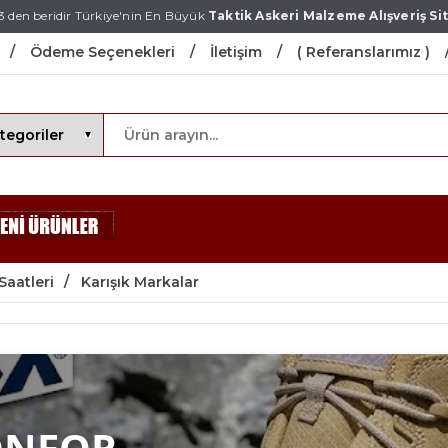
3 den beridir Türkiye'nin En Büyük
Taktik Askeri Malzeme Alışveriş Sit
Ödeme Seçenekleri
İletişim
( Referanslarımız )
Saatleri
Karışık Markalar
ONFOR