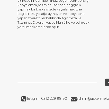
altındadır.Kesinlikle izinsiz Logo Resim ve Bilgi
kopyalamak,resimler üzerinde değişiklik
yapmak bir başka sitede yayınlamak izne
bağlıdır. Bu yasağa uymayan ve kopyalama
yapan ziyaretciler hakkında Ağır Ceza ve
Tazminat Davaları yaşadıkları ülke ve şehirdeki
yerel mahkemelerce açılır.
İletişim : 0312 229 98 90
admin@askermeka