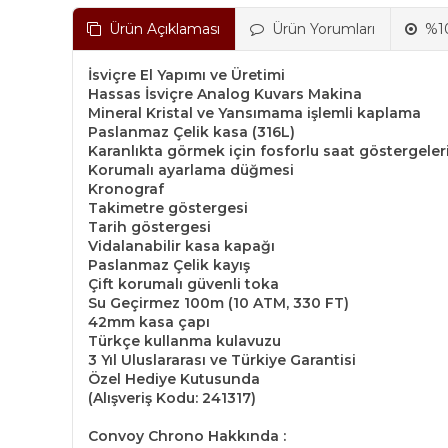
Ürün Açıklaması
Ürün Yorumları
%10
İsviçre El Yapımı ve Üretimi
Hassas İsviçre Analog Kuvars Makina
Mineral Kristal ve Yansımama işlemli kaplama
Paslanmaz Çelik kasa (316L)
Karanlıkta görmek için fosforlu saat göstergeler
Korumalı ayarlama düğmesi
Kronograf
Takimetre göstergesi
Tarih göstergesi
Vidalanabilir kasa kapağı
Paslanmaz Çelik kayış
Çift korumalı güvenli toka
Su Geçirmez 100m (10 ATM, 330 FT)
42mm kasa çapı
Türkçe kullanma kulavuzu
3 Yıl Uluslararası ve Türkiye Garantisi
Özel Hediye Kutusunda
(Alışveriş Kodu: 241317)
Convoy Chrono Hakkında :