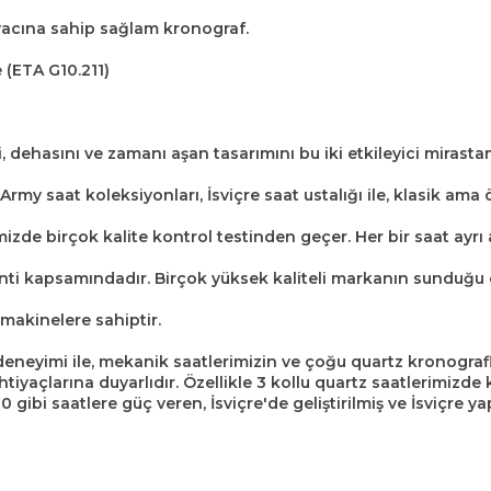
ayacına sahip sağlam kronograf.
 (ETA G10.211)
, dehasını ve zamanı aşan tasarımını bu iki etkileyici mirastan
rmy saat koleksiyonları, İsviçre saat ustalığı ile, klasik ama 
imizde birçok kalite kontrol testinden geçer. Her bir saat ayrı
ranti kapsamındadır. Birçok yüksek kaliteli markanın sunduğu 
 makinelere sahiptir.
 deneyimi ile, mekanik saatlerimizin ve çoğu quartz kronograf
ihtiyaçlarına duyarlıdır. Özellikle 3 kollu quartz saatlerimizde
0 gibi saatlere güç veren, İsviçre'de geliştirilmiş ve İsviçre 