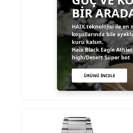
BİR ARAD
HAIX teknolojisi ile en 
koşullarında bile ayakl
kuru kalsın.
Haix Black Eagle Athlet
high/Desert Süper bot
ÜRÜNÜ İNCELE