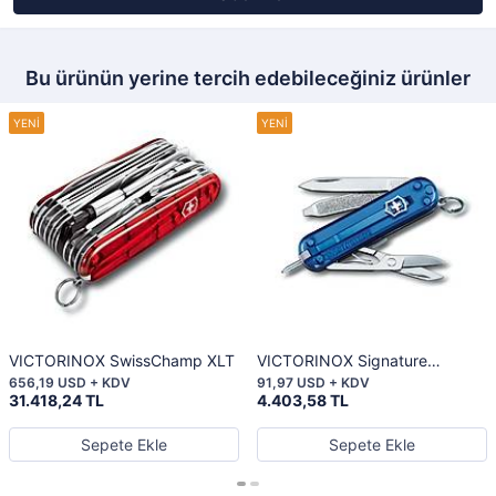
Bu ürünün yerine tercih edebileceğiniz ürünler
VICTORINOX SwissChamp XLT
VICTORINOX Signature
Sapphire
656,19 USD + KDV
91,97 USD + KDV
31.418,24 TL
4.403,58 TL
Sepete Ekle
Sepete Ekle