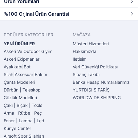
Ürün Yorumları
%100 Orjinal Ürün Garantisi
POPÜLER KATEGORİLER
MAĞAZA
YENİ ÜRÜNLER
Müşteri Hizmetleri
Askeri Ve Outdoor Giyim
Hakkımızda
Askeri Ekipmanlar
İletişim
Ayakkabı|Bot
Veri Güveniği Politikası
Silah|Aksesuar|Bakım
Sipariş Takibi
Çanta Modelleri
Banka Hesap Numaralarımız
Dürbün | Teleskop
YURTDIŞI SİPARİŞ
Gözlük Modelleri
WORLDWIDE SHIPPING
Çakı | Bıçak | Tools
Arma | Rütbe | Peç
Fener | Lamba | Led
Künye Center
Airsoft Spor Silahları