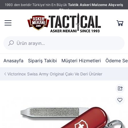
1993 den beridir Türkiye'nin En Büyük
Taktik Askeri Malzeme Alışveriş
Sitesi
Anasayfa
Sipariş Takibi
Müşteri Hizmetleri
Ödeme Seç
Victorinox Swiss Army Original Çakı Ve Deri Ürünler