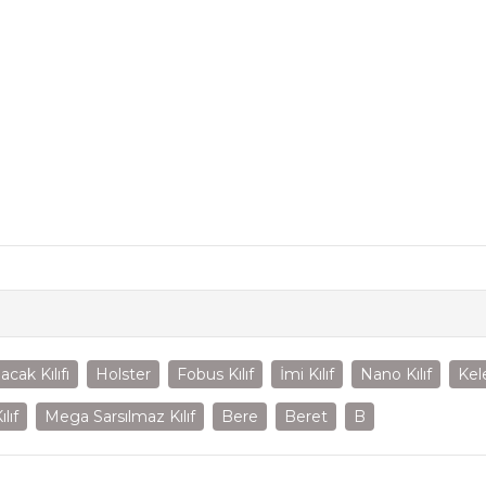
acak Kılıfı
Holster
Fobus Kılıf
İmi Kılıf
Nano Kılıf
Kel
lıf
Mega Sarsılmaz Kılıf
Bere
Beret
B