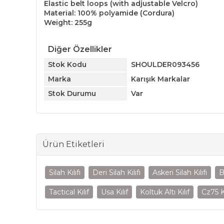
Elastic belt loops (with adjustable Velcro)
Material: 100% polyamide (Cordura)
Weight: 255g
Diğer Özellikler
Stok Kodu
SHOULDER093456
Marka
Karışık Markalar
Stok Durumu
Var
Ürün Etiketleri
Silah Kılıfı
Deri Silah Kılıfı
Askeri Silah Kılıfı
B
Tactical Kılıf
Usa Kılıf
Koltuk Altı Kılıf
Cz75 Kı