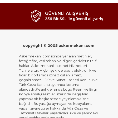
copyright © 2005 askermekani.com
Askermekani.com içinde yer alan metinler,
fotoğraflar, veri tabanı ve diğer içeriklerin telif
hakları Askermekani İnternet Hizmetleri
Tic.’ne aittir. Hiçbir şekilde basılı, elektronik ve
ticari bir ortamda izinsiz kullanılamaz,
çoğaltılamaz. Fikir ve Sanat Eserleri Kanunu ve
Türk Ceza Kanunu uyarınca koruma
altındadır.Kesinlikle izinsiz Logo Resim ve Bilgi
kopyalamak,resimler üzerinde değişiklik
yapmak bir başka sitede yayınlamak izne
bağlıdır. Bu yasağa uymayan ve kopyalama
yapan ziyaretciler hakkında Ağır Ceza ve
Tazminat Davaları yaşadıkları ülke ve şehirdeki
yerel mahkemelerce açılır.