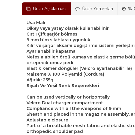
Ürün Açıklaması
Ürün Yorumları
%10
Usa Malı
Dikey veya yatay olarak kullanabilinir
Cırtlı Çift şarjör bölmesi
9 mm tüm silahlara uygunluk
Kılıf ve şarjör aksamı değiştirme sistemi yerleştiri
Ayarlanabilir kapatma
Nefes alabilen örgü kumaş ve elastik germe bö
ortepedik omuz pedi
Elastik kemer döngüler (Velcro ayarlanabilir ile)
Malzeme:% 100 Polyamid (Cordura)
Ağırlık: 255g
Siyah Ve Yeşil Renk Seçenekleri
Can be used vertically or horizontally
Velcro Dual charger compartment
Compliance with all the weapons of 9 mm
Sheath and placed in the magazine assembly, an
Adjustable closure
Part of a breathable mesh fabric and elastic str
orthopedic shoulder pad