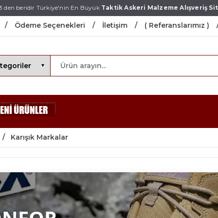
3 den beridir Türkiye'nin En Büyük
Taktik Askeri Malzeme Alışveriş Sit
Ödeme Seçenekleri
İletişim
( Referanslarımız )
Karışık Markalar
ONFOR