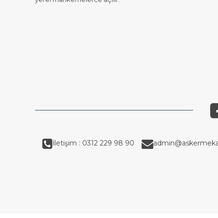
İletişim : 0312 229 98 90
admin@askermeka