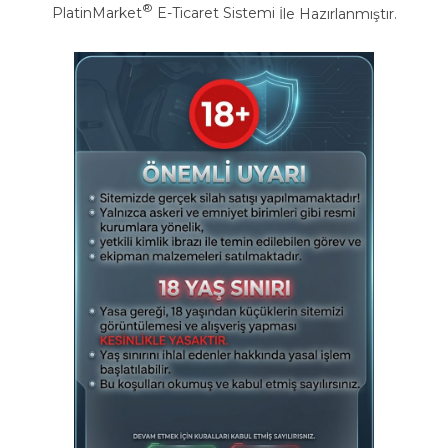
®
PlatinMarket
E-Ticaret Sistemi
İle Hazırlanmıştır.