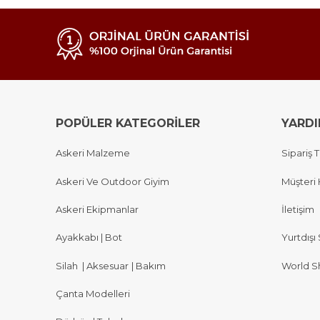
POPÜLER KATEGORİLER
YARD
Askeri Malzeme
Sipariş T
Askeri Ve Outdoor Giyim
Müşteri 
Askeri Ekipmanlar
İletişim
Ayakkabı | Bot
Yurtdışı 
Silah
|
Aksesuar
|
Bakım
World S
Çanta Modelleri