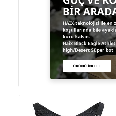
BİR ARAD
HAIX teknolojisi ile en 
koşullarında bile ayakl
kuru kalsın.
Haix Black Eagle Athlet
high/Desert Süper bot
ÜRÜNÜ İNCELE