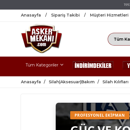
199
Anasayfa
Sipariş Takibi
Müşteri Hizmetleri
Tüm Kategoriler
Anasayfa
Silah|Aksesuar|Bakım
Silah Kılıfları
PROFESYONEL EKIPMAN
GÜÇ VE K