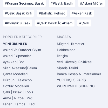
Kurşun Geçirmez Başlık
Plastik Başlık
Askeri Miğfer
Çelik Başlık Kılıfı
Ballistic Helmet
Askeri Kask
Koruyucu Kask
Çelik Başlık İç Aksam
Çelik
POPÜLER KATEGORİLER
MAĞAZA
YENİ ÜRÜNLER
Müşteri Hizmetleri
Askeri Ve Outdoor Giyim
Hakkımızda
Askeri Ekipmanlar
İletişim
Ayakkabı|Bot
Veri Güveniği Politikası
Silah|Aksesuar|Bakım
Sipariş Takibi
Çanta Modelleri
Banka Hesap Numaralarımız
Dürbün | Teleskop
YURTDIŞI SİPARİŞ
Gözlük Modelleri
WORLDWIDE SHIPPING
Çakı | Bıçak | Tools
Arma | Rütbe | Peç
Fener | Lamba | Led