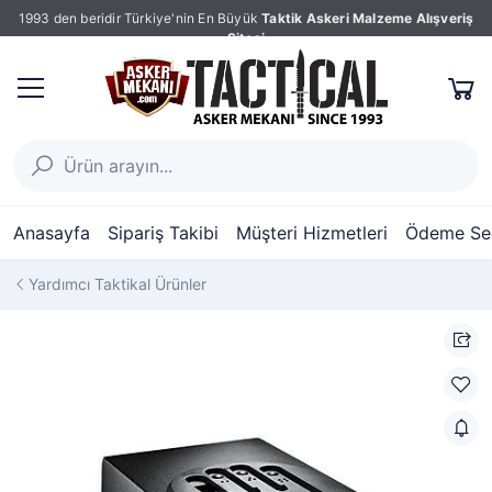
1993 den beridir Türkiye'nin En Büyük
Taktik Askeri Malzeme Alışveriş
Sitesi
Anasayfa
Sipariş Takibi
Müşteri Hizmetleri
Ödeme Seç
Yardımcı Taktikal Ürünler