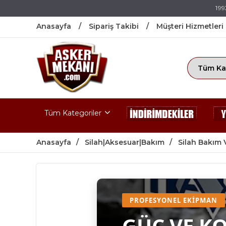
199
Anasayfa
Sipariş Takibi
Müşteri Hizmetleri
Tüm Kategoriler
Anasayfa
Silah|Aksesuar|Bakım
Silah Bakım 
PROFESYONEL EKIPMAN
GÜÇ VE K