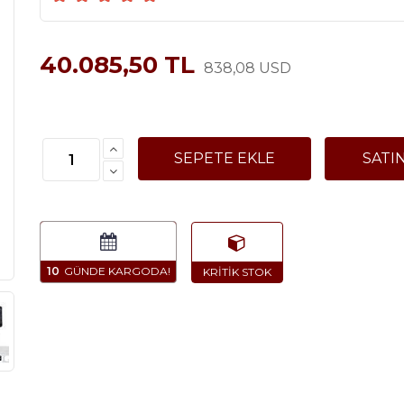
40.085,50 TL
838,08 USD
10