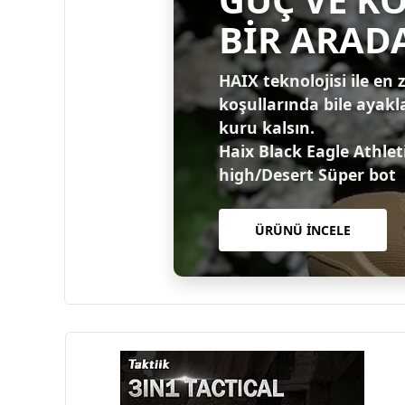
BİR ARAD
HAIX teknolojisi ile en 
koşullarında bile ayakl
kuru kalsın.
Haix Black Eagle Athlet
high/Desert Süper bot
ÜRÜNÜ İNCELE