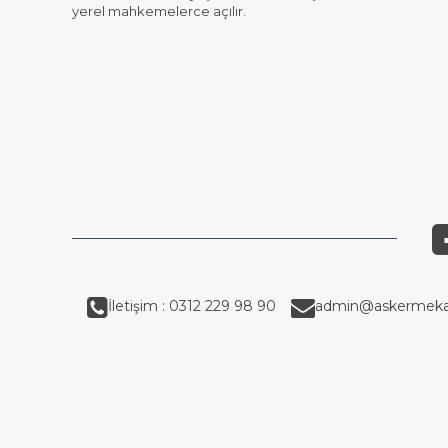
yerel mahkemelerce açılır.
İletişim : 0312 229 98 90
admin@askermeka