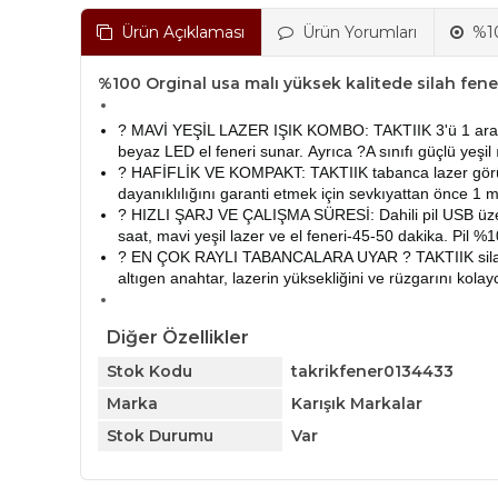
Ürün Açıklaması
Ürün Yorumları
%10
%100 Orginal usa malı yüksek kalitede silah fener
? MAVİ YEŞİL LAZER IŞIK KOMBO: TAKTIIK 3'ü 1 arada 
beyaz LED el feneri sunar.
Ayrıca ?A sınıfı güçlü yeş
? HAFİFLİK VE KOMPAKT: TAKTIIK tabanca lazer görüş
dayanıklılığını garanti etmek için sevkıyattan önce 1 m
? HIZLI ŞARJ VE ÇALIŞMA SÜRESİ: Dahili pil USB üzeri
saat, mavi yeşil lazer ve el feneri-45-50 dakika.
Pil %1
? EN ÇOK RAYLI TABANCALARA UYAR ? TAKTIIK silah laz
altıgen anahtar, lazerin yüksekliğini ve rüzgarını kola
Diğer Özellikler
Stok Kodu
takrikfener0134433
Marka
Karışık Markalar
Stok Durumu
Var