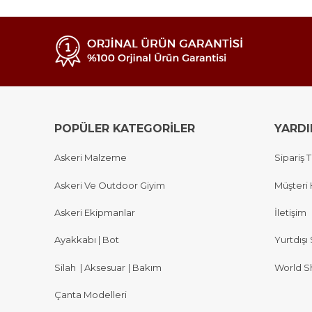
POPÜLER KATEGORİLER
YARD
Askeri Malzeme
Sipariş T
Askeri Ve Outdoor Giyim
Müşteri 
Askeri Ekipmanlar
İletişim
Ayakkabı | Bot
Yurtdışı 
Silah
|
Aksesuar
|
Bakım
World S
Çanta Modelleri