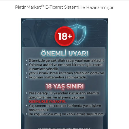
®
PlatinMarket
E-Ticaret Sistemi
İle Hazırlanmıştır.