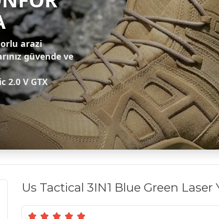
A
zorlu arazi
arınız güvende ve
ic 2.0 V GTX
Us Tactical 3IN1 Blue Green Laser 