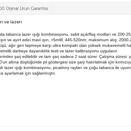
0 Orjinal Ürün Garantisi
i ve lazeri
tabanca lazer ışığı kombinasyonu, sabit açık/flaş modları ve 200-25
il ışın ve ayırt edici mavi ışın, >5mW, 445-520nm, maksimum atış: 2000
ü, ağır geri tepmeye karşı ultra kompakt olan yüksek mukavemetli ha
etrelik darbeye dayanıklılık testi ve lazer kalibrasyonu uygulanır.
nden şarj edilebilir ve tam şarj sadece 2 saat sürer.
Çalışma süresi: y
0'un altına düştüğünde pil göstergesi size şarjı hatırlatmak için kırmızı
er ışığı kombinasyonu, picatinny rayları ve çoğu tabanca ile uyumlu
yca ayarlamak için sağlanmıştır.