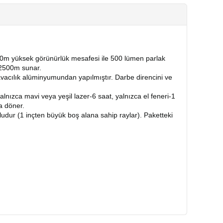
0m yüksek görünürlük mesafesi ile 500 lümen parlak
-2500m sunar.
vacılık alüminyumundan yapılmıştır.
Darbe direncini ve
alnızca mavi veya yeşil lazer-6 saat, yalnızca el feneri-1
ya döner.
dur (1 inçten büyük boş alana sahip raylar).
Paketteki