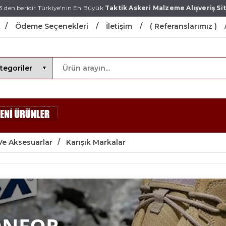
3 den beridir Türkiye'nin En Büyük
Taktik Askeri Malzeme Alışveriş Sit
Ödeme Seçenekleri
İletişim
( Referanslarımız )
Ve Aksesuarlar
Karışık Markalar
ONFOR