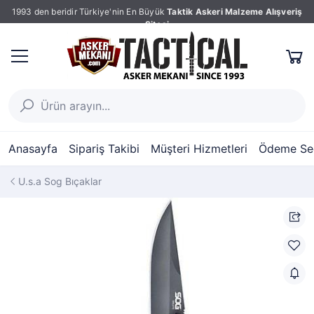
1993 den beridir Türkiye'nin En Büyük
Taktik Askeri Malzeme Alışveriş
Sitesi
Anasayfa
Sipariş Takibi
Müşteri Hizmetleri
Ödeme Seç
U.s.a Sog Bıçaklar