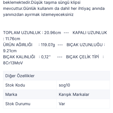
beklemektedir.Düşük taşıma süngü klipsi
mevcuttur.Günlük kullanım da dahil her ihtiyaç anında
yanınızdan ayırmak istemeyeceksiniz
TOPLAM UZUNLUK : 20.96cm --- KAPALI UZUNLUK
: 11.76cm
ÜRÜN AĞIRLIĞI : 119.07g --- BIÇAK UZUNLUĞU :
9.21cm
BIÇAK KALINLIĞI : 0,12'' --- BIÇAK ÇELİK TİPİ :
8Cr13MoV
Diğer Özellikler
Stok Kodu
sog10
Marka
Karışık Markalar
Stok Durumu
Var