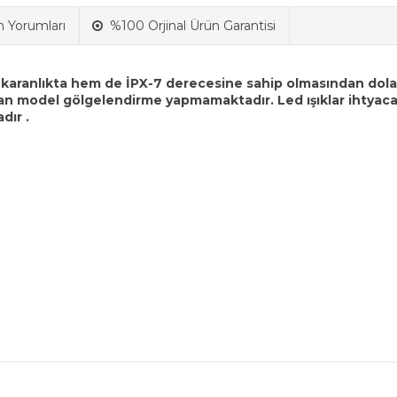
n Yorumları
%100 Orjinal Ürün Garantisi
aranlıkta hem de İPX-7 derecesine sahip olmasından dolayı 
yan model gölgelendirme yapmamaktadır. Led ışıklar ihtyaca
dır .