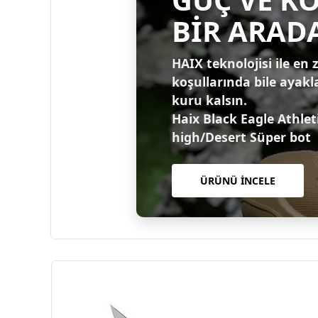
BİR ARAD
HAIX teknolojisi ile en 
koşullarında bile ayakl
kuru kalsın.
Haix Black Eagle Athlet
high/Desert Süper bot
ÜRÜNÜ İNCELE