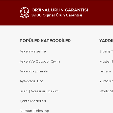
POPÜLER KATEGORİLER
YARD
Askeri Malzeme
Sipariş T
Askeri Ve Outdoor Giyim
Müşteri 
Askeri Ekipmanlar
İletişim
Ayakkabı | Bot
Yurtdışı 
Silah
|
Aksesuar
|
Bakım
World S
Çanta Modelleri
Dürbün | Teleskop