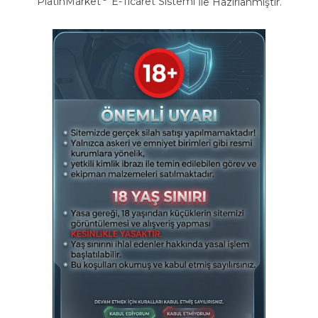
PlatinMarket
E-Ticaret Sistemi
İle Hazırlanmıştır.