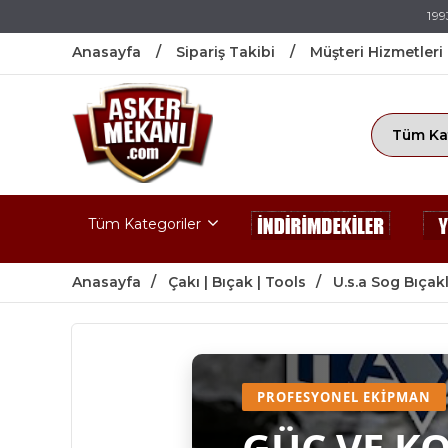
199
Anasayfa
Sipariş Takibi
Müşteri Hizmetleri
Tüm Kategoriler
Anasayfa
Çakı | Bıçak | Tools
U.s.a Sog Bıçak
PROFESYONEL EKIPMAN
GÜÇ VE K