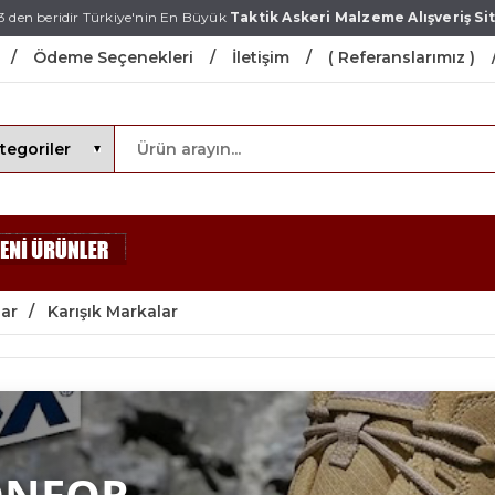
3 den beridir Türkiye'nin En Büyük
Taktik Askeri Malzeme Alışveriş Sit
Ödeme Seçenekleri
İletişim
( Referanslarımız )
lar
Karışık Markalar
ONFOR