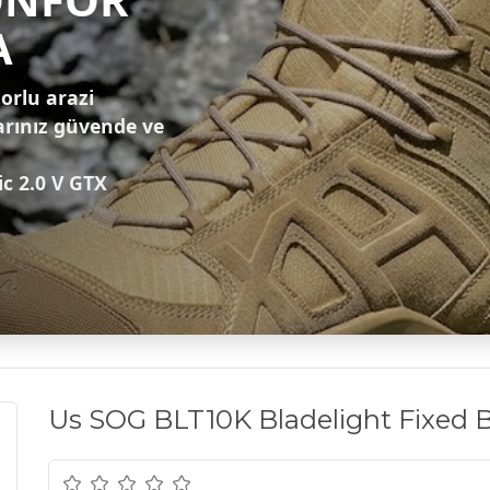
A
zorlu arazi
arınız güvende ve
ic 2.0 V GTX
Us SOG BLT10K Bladelight Fixed Bl