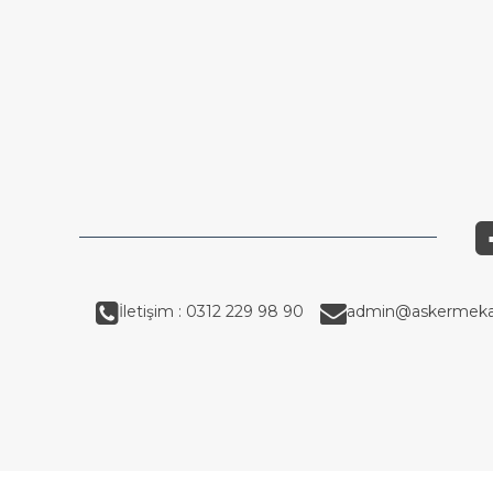
İletişim : 0312 229 98 90
admin@askermeka