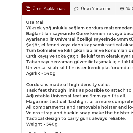
Ürün Açıklaması
Ürün Yorumları
%10
Usa Malı
Yüksek yoğunluklu sağlam cordura malzemeden y
Bağlantıları sayesinde Görev kemerine veya bac
Ayarlanabilir Universal özelliği sayesinde 9mm tü
Şarjör, el feneri veya daha kapsamlı tactical aks
Tüm bölmeler ve kılıf çıkarılabilir ve konumları değ
Cırtlı kayış ve toka çıtçıtı ile kılıf tam olarak ayar
Tabancayı herzaman güvenilir taşımak için takti
Universal silah kılıfıfını ister kendi platforumda 
Ağırlık - 540g
Cordura is made of high density solid.
Task feet through links as possible to attach to 
Adjustable Universal feature 9mm gun fits all.
Magazine, tactical flashlight or a more compreh
All compartments and removable holster and lo
Velcro strap and buckle snap make the holster is
Tactical design to carry guns always reliable.
Weight - 540g