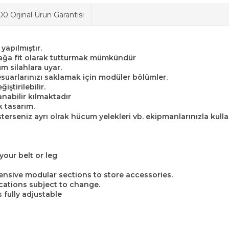
0 Orjinal Ürün Garantisi
apılmıştır.
ağa fit olarak tutturmak mümkündür
m silahlara uyar.
esuarlarınızı saklamak için modüler bölümler.
iştirilebilir.
lanabilir kılmaktadır
k tasarım.
isterseniz ayrı olrak hücum yelekleri vb. ekipmanlarınızla kulla
your belt or leg
ensive modular sections to store accessories.
cations subject to change.
 fully adjustable