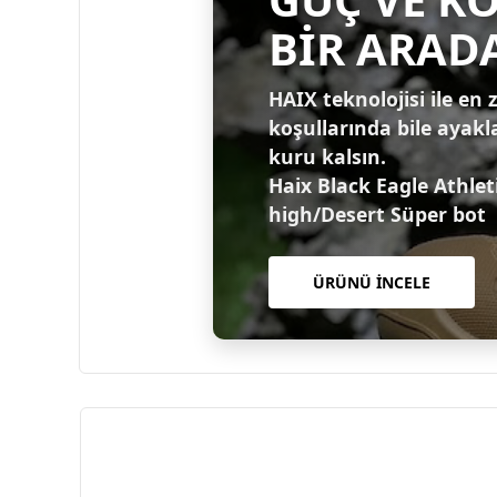
BİR ARAD
HAIX teknolojisi ile en 
koşullarında bile ayakl
kuru kalsın.
Haix Black Eagle Athlet
high/Desert Süper bot
ÜRÜNÜ İNCELE