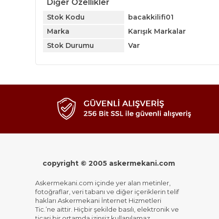
Diğer Özellikler
Stok Kodu
bacakkilifi01
Marka
Karışık Markalar
Stok Durumu
Var
copyright © 2005 askermekani.com
Askermekani.com içinde yer alan metinler,
fotoğraflar, veri tabanı ve diğer içeriklerin telif
hakları Askermekani İnternet Hizmetleri
Tic.’ne aittir. Hiçbir şekilde basılı, elektronik ve
ticari bir ortamda izinsiz kullanılamaz,