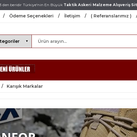
3 den beridir Türkiye'nin En Büyük
Taktik Askeri Malzeme Alışveriş Sit
Ödeme Seçenekleri
İletişim
( Referanslarımız )
Karışık Markalar
ONFOR