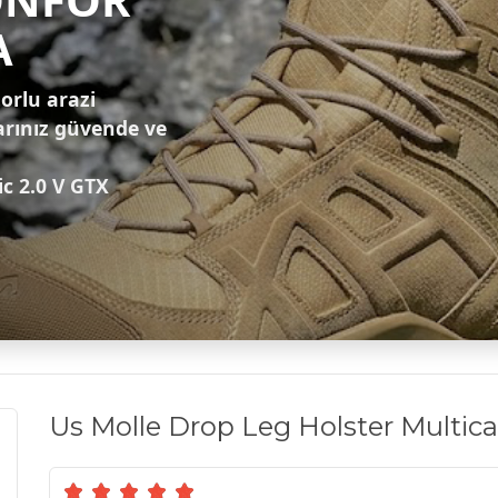
A
zorlu arazi
arınız güvende ve
ic 2.0 V GTX
Us Molle Drop Leg Holster Multi