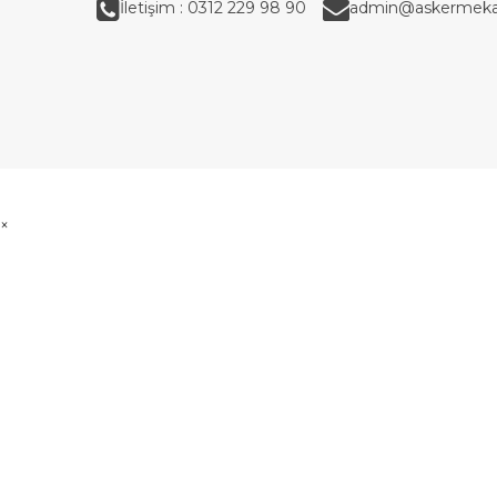
İletişim : 0312 229 98 90
admin@askermeka
×