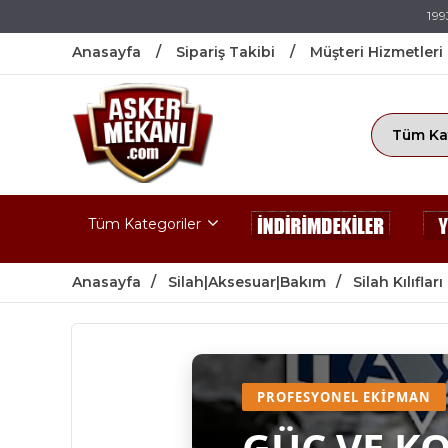
199
Anasayfa
Sipariş Takibi
Müşteri Hizmetleri
Tüm Kategoriler
Anasayfa
Silah|Aksesuar|Bakım
Silah Kılıfları
PROFESYONEL EKIPMAN
GÜÇ VE K