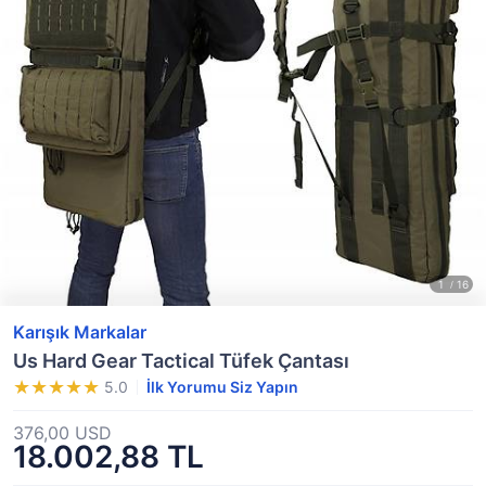
Karışık Markalar
Us Hard Gear Tactical Tüfek Çantası
5.0
İlk Yorumu Siz Yapın
376,00 USD
18.002,88 TL