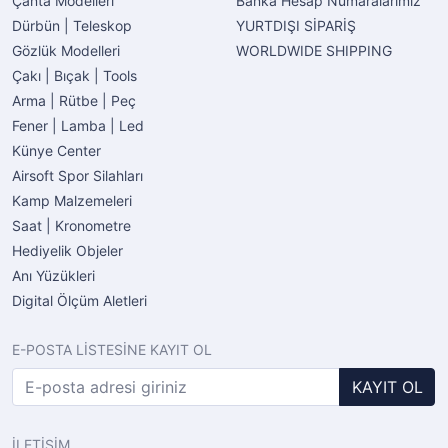
Çanta Modelleri
Banka Hesap Numaralarımız
Dürbün | Teleskop
YURTDIŞI SİPARİŞ
Gözlük Modelleri
WORLDWIDE SHIPPING
Çakı | Bıçak | Tools
Arma | Rütbe | Peç
Fener | Lamba | Led
Künye Center
Airsoft Spor Silahları
Kamp Malzemeleri
Saat | Kronometre
Hediyelik Objeler
Anı Yüzükleri
Digital Ölçüm Aletleri
E-POSTA LİSTESİNE KAYIT OL
KAYIT OL
İLETİŞİM