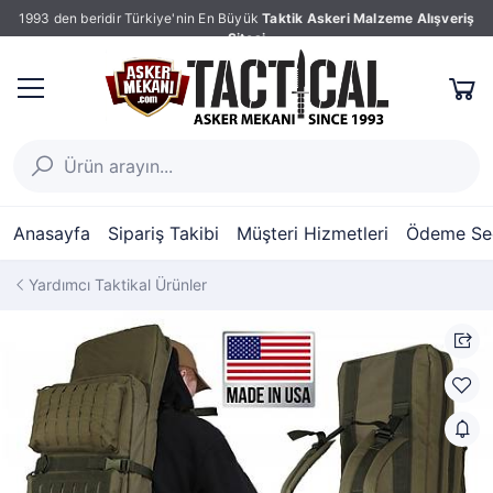
1993 den beridir Türkiye'nin En Büyük
Taktik Askeri Malzeme Alışveriş
Sitesi
Anasayfa
Sipariş Takibi
Müşteri Hizmetleri
Ödeme Seç
Yardımcı Taktikal Ürünler