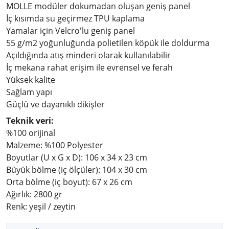
MOLLE modüler dokumadan oluşan geniş panel
İç kısımda su geçirmez TPU kaplama
Yamalar için Velcro'lu geniş panel
55 g/m2 yoğunluğunda polietilen köpük ile doldurma
Açıldığında atış minderi olarak kullanılabilir
İç mekana rahat erişim ile evrensel ve ferah
Yüksek kalite
Sağlam yapı
Güçlü ve dayanıklı dikişler
Teknik veri:
%100 orijinal
Malzeme: %100 Polyester
Boyutlar (U x G x D): 106 x 34 x 23 cm
Büyük bölme (iç ölçüler): 104 x 30 cm
Orta bölme (iç boyut): 67 x 26 cm
Ağırlık: 2800 gr
Renk: yeşil / zeytin