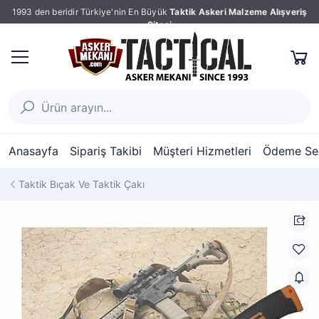
1993 den beridir Türkiye'nin En Büyük
Taktik Askeri Malzeme Alışveriş
Sitesi
Anasayfa
Sipariş Takibi
Müşteri Hizmetleri
Ödeme Seç
Taktik Bıçak Ve Taktik Çakı