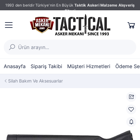
1993 den beridir Türkiye'nin En Büyük
Taktik Askeri Malzeme Alışveriş
Sitesi
Anasayfa
Sipariş Takibi
Müşteri Hizmetleri
Ödeme Seç
Silah Bakım Ve Aksesuarlar