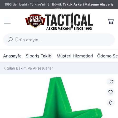
1993 den beridir Türkiye'nin En Büyük
Taktik Askeri Malzeme Alışveriş
Sitesi
Anasayfa
Sipariş Takibi
Müşteri Hizmetleri
Ödeme Seç
Silah Bakım Ve Aksesuarlar