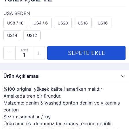
USA BEDEN
US8 / 10
US4 / 6
US20
US18
US16
US14
US12
Adet
Ürün Açıklaması
%100 original yüksek kaliteli amerikan malıdır
Ameikada tren bir üründür.
Malzeme: denim & washed conton denim ve yıkanmış
conton
Sezon: sonbahar / kış
Ürün amerika depomuzdan sipariş üzerine getirilir