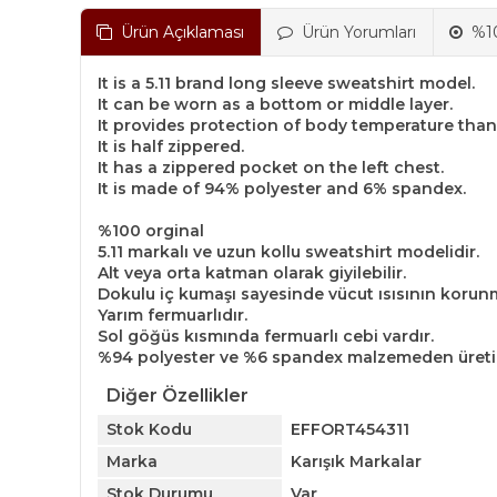
Ürün Açıklaması
Ürün Yorumları
%10
It is a 5.11 brand long sleeve sweatshirt model.
It can be worn as a bottom or middle layer.
It provides protection of body temperature thanks
It is half zippered.
It has a zippered pocket on the left chest.
It is made of 94% polyester and 6% spandex.
%100 orginal
5.11 markalı ve uzun kollu sweatshirt modelidir.
Alt veya orta katman olarak giyilebilir.
Dokulu iç kumaşı sayesinde vücut ısısının korunm
Yarım fermuarlıdır.
Sol göğüs kısmında fermuarlı cebi vardır.
%94 polyester ve %6 spandex malzemeden üretil
Diğer Özellikler
Stok Kodu
EFFORT454311
Marka
Karışık Markalar
Stok Durumu
Var