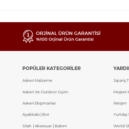
POPÜLER KATEGORİLER
YARD
Askeri Malzeme
Sipariş T
Askeri Ve Outdoor Giyim
Müşteri 
Askeri Ekipmanlar
İletişim
Ayakkabı | Bot
Yurtdışı 
Silah
|
Aksesuar
|
Bakım
World S