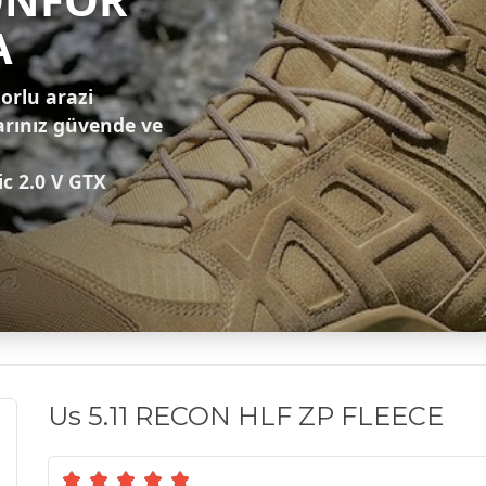
A
zorlu arazi
arınız güvende ve
ic 2.0 V GTX
Us 5.11 RECON HLF ZP FLEECE