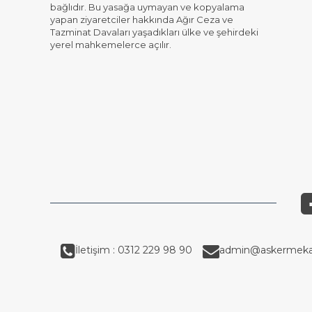
bağlıdır. Bu yasağa uymayan ve kopyalama
yapan ziyaretciler hakkında Ağır Ceza ve
Tazminat Davaları yaşadıkları ülke ve şehirdeki
yerel mahkemelerce açılır.
İletişim : 0312 229 98 90
admin@askermeka