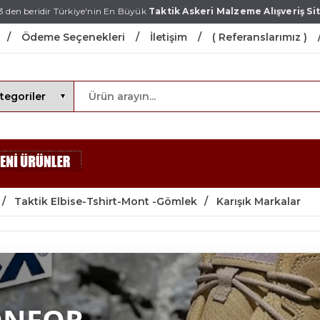
3 den beridir Türkiye'nin En Büyük
Taktik Askeri Malzeme Alışveriş Sit
Ödeme Seçenekleri
İletişim
( Referanslarımız )
Taktik Elbise-Tshirt-Mont -Gömlek
Karışık Markalar
ONFOR