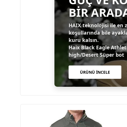
BİR ARAD
HAIX teknolojisi ile en 
koşullarında bile ayakl
kuru kalsın.
Haix Black Eagle Athlet
high/Desert Süper bot
ÜRÜNÜ İNCELE