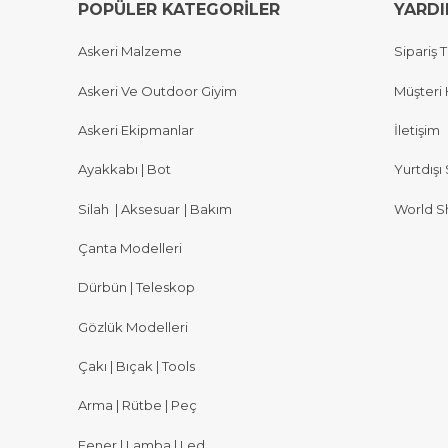
POPÜLER KATEGORİLER
YARD
Askeri Malzeme
Sipariş T
Askeri Ve Outdoor Giyim
Müşteri 
Askeri Ekipmanlar
İletişim
Ayakkabı | Bot
Yurtdışı 
Silah
|
Aksesuar
|
Bakım
World S
Çanta Modelleri
Dürbün | Teleskop
Gözlük Modelleri
Çakı | Bıçak | Tools
Arma | Rütbe | Peç
Fener | Lamba | Led