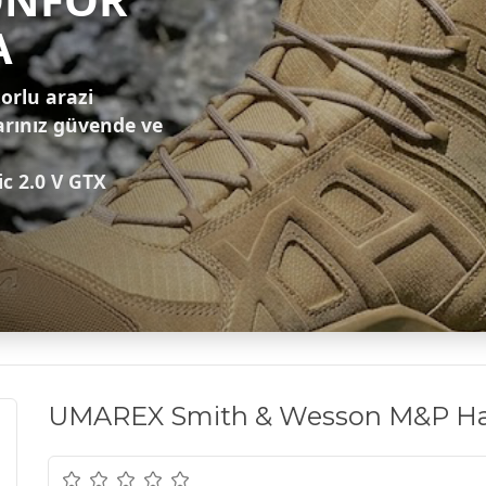
A
zorlu arazi
arınız güvende ve
ic 2.0 V GTX
UMAREX Smith & Wesson M&P Hav