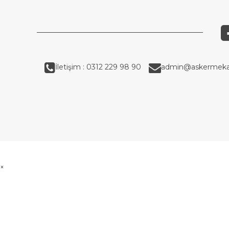
İletişim : 0312 229 98 90
admin@askermeka
×