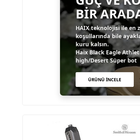
BİR ARAD
HAIX teknolojisi ile en 
koşullarında bile ayakl
kuru kalsın.
Haix Black Eagle Athlet
high/Desert Süper bot
ÜRÜNÜ İNCELE