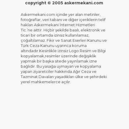
copyright © 2005 askermekani.com
Askermekani.com içinde yer alan metinler,
fotoğraflar, veri tabanı ve diğer içeriklerin telif
hakları Askermekani İnternet Hizmetleri
Tic.’ne aittir. Hiçbir şekilde basılı, elektronik ve
ticari bir ortamda izinsiz kullanılamaz,
çoğaltılamaz. Fikir ve Sanat Eserleri Kanunu ve
Türk Ceza Kanunu uyarınca koruma
altındadır.Kesinlikle izinsiz Logo Resim ve Bilgi
kopyalamak,resimler üzerinde değişiklik
yapmak bir başka sitede yayınlamak izne
bağlıdır. Bu yasağa uymayan ve kopyalama
yapan ziyaretciler hakkında Ağır Ceza ve
Tazminat Davaları yaşadıkları ülke ve şehirdeki
yerel mahkemelerce açılır.