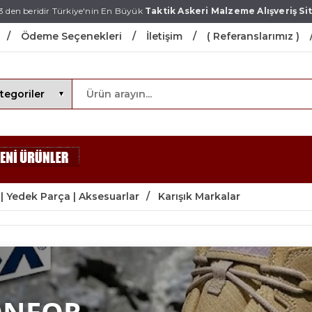
3 den beridir Türkiye'nin En Büyük
Taktik Askeri Malzeme Alışveriş Sit
Ödeme Seçenekleri
İletişim
( Referanslarımız )
 | Yedek Parça | Aksesuarlar
Karışık Markalar
ONFOR