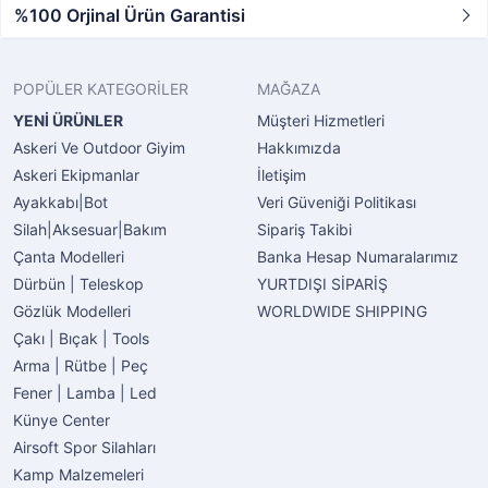
%100 Orjinal Ürün Garantisi
POPÜLER KATEGORİLER
MAĞAZA
YENİ ÜRÜNLER
Müşteri Hizmetleri
Askeri Ve Outdoor Giyim
Hakkımızda
Askeri Ekipmanlar
İletişim
Ayakkabı|Bot
Veri Güveniği Politikası
Silah|Aksesuar|Bakım
Sipariş Takibi
Çanta Modelleri
Banka Hesap Numaralarımız
Dürbün | Teleskop
YURTDIŞI SİPARİŞ
Gözlük Modelleri
WORLDWIDE SHIPPING
Çakı | Bıçak | Tools
Arma | Rütbe | Peç
Fener | Lamba | Led
Künye Center
Airsoft Spor Silahları
Kamp Malzemeleri