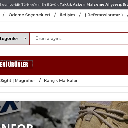
3 den beridir Türkiye'nin En Büyük
Taktik Askeri Malzeme Alışveriş Sit
Ödeme Seçenekleri
İletişim
( Referanslarımız )
 Sight | Magnifier
Karışık Markalar
ONFOR