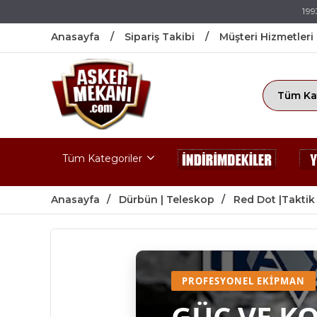
199
Anasayfa
Sipariş Takibi
Müşteri Hizmetleri
Tüm Kategoriler
Anasayfa
Dürbün | Teleskop
Red Dot |Taktik
PROFESYONEL EKIPMAN
GÜÇ VE K