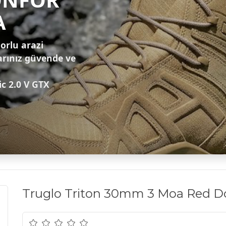
A
zorlu arazi
arınız güvende ve
ic 2.0 V GTX
Truglo Triton 30mm 3 Moa Red Do