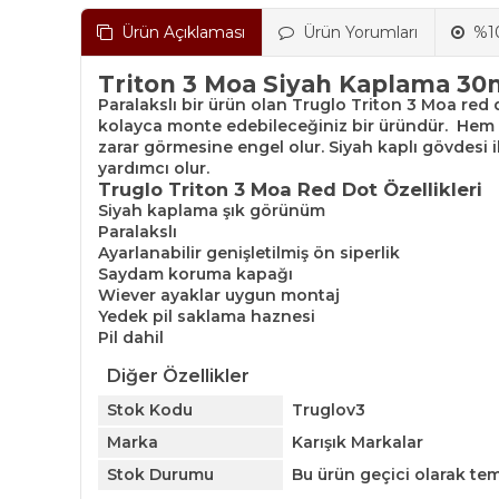
Ürün Açıklaması
Ürün Yorumları
%10
Triton 3 Moa Siyah Kaplama 3
Paralakslı bir ürün olan Truglo Triton 3 Moa red d
kolayca monte edebileceğiniz bir üründür. Hem a
zarar görmesine engel olur. Siyah kaplı gövdesi 
yardımcı olur.
Truglo Triton 3 Moa Red Dot Özellikleri
Siyah kaplama şık görünüm
Paralakslı
Ayarlanabilir genişletilmiş ön siperlik
Saydam koruma kapağı
Wiever ayaklar uygun montaj
Yedek pil saklama haznesi
Pil dahil
Diğer Özellikler
Stok Kodu
Truglov3
Marka
Karışık Markalar
Stok Durumu
Bu ürün geçici olarak te