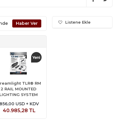
Listene Ekle
inde
treamlight TLR® RM
2 RAIL MOUNTED
LIGHTING SYSTEM
856,00 USD + KDV
40.985,28 TL