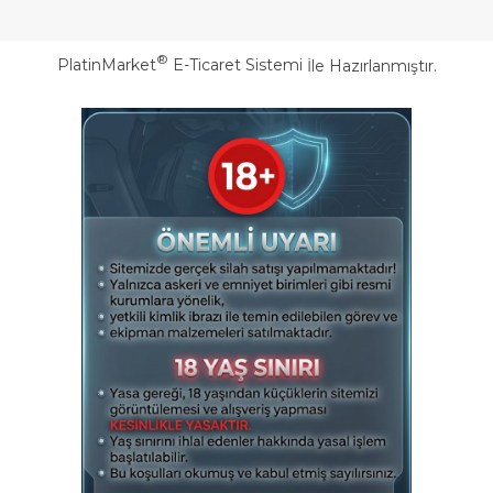
®
PlatinMarket
E-Ticaret Sistemi
İle Hazırlanmıştır.