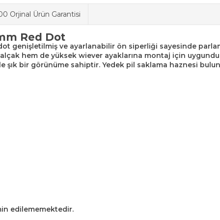
0 Orjinal Ürün Garantisi
0mm Red Dot
ot genişletilmiş ve ayarlanabilir ön siperliği sayesinde parla
lçak hem de yüksek wiever ayaklarına montaj için uygundur. 
ile şık bir görünüme sahiptir. Yedek pil saklama haznesi bulu
min edilememektedir.