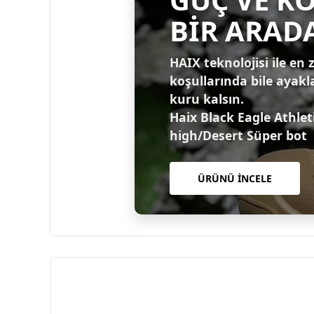
BİR ARAD
HAIX teknolojisi ile en 
koşullarında bile ayakl
kuru kalsın.
Haix Black Eagle Athlet
high/Desert Süper bot
ÜRÜNÜ İNCELE