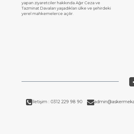
yapan ziyaretciler hakkında Ağır Ceza ve
Tazminat Davaları yaşadıkları ülke ve şehirdeki
yerel mahkemelerce açılır.
İletişim : 0312 229 98 90
admin@askermeka