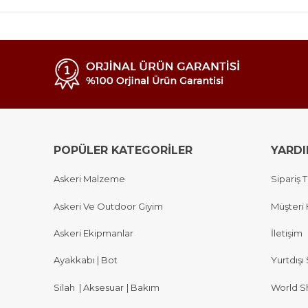
POPÜLER KATEGORİLER
YARD
Askeri Malzeme
Sipariş T
Askeri Ve Outdoor Giyim
Müşteri 
Askeri Ekipmanlar
İletişim
Ayakkabı | Bot
Yurtdışı 
Silah
|
Aksesuar
|
Bakım
World S