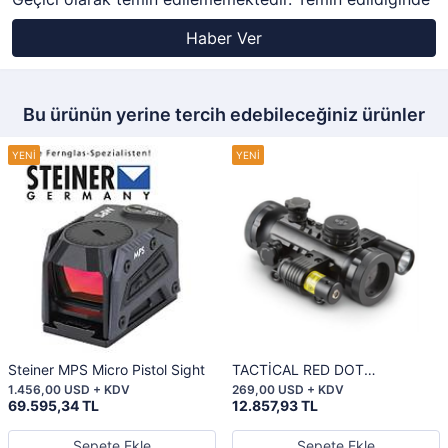
Haber Ver
Bu ürünün yerine tercih edebileceğiniz ürünler
Steiner MPS Micro Pistol Sight
TACTİCAL RED DOT
LASER/LİGHT
1.456,00 USD + KDV
269,00 USD + KDV
69.595,34 TL
12.857,93 TL
Sepete Ekle
Sepete Ekle