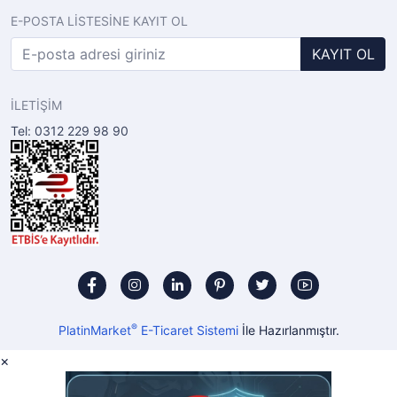
E-POSTA LİSTESİNE KAYIT OL
KAYIT OL
İLETİŞİM
Tel: 0312 229 98 90
®
PlatinMarket
E-Ticaret Sistemi
İle Hazırlanmıştır.
×