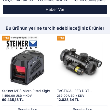
Haber Ver
Bu ürünün yerine tercih edebileceğiniz ürünler
Steiner MPS Micro Pistol Sight
TACTİCAL RED DOT
LASER/LİGHT
1.456,00 USD + KDV
269,00 USD + KDV
69.435,18 TL
12.828,34 TL
Sepete Ekle
Sepete Ekle