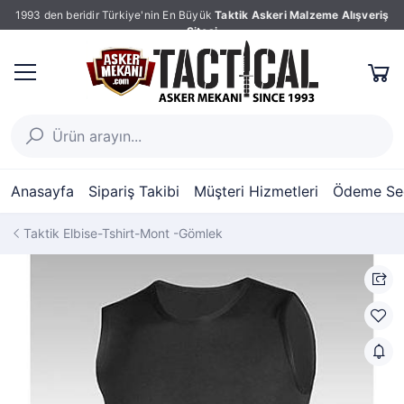
1993 den beridir Türkiye'nin En Büyük
Taktik Askeri Malzeme Alışveriş
Sitesi
Anasayfa
Sipariş Takibi
Müşteri Hizmetleri
Ödeme Seç
Taktik Elbise-Tshirt-Mont -Gömlek