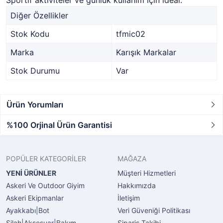
Sportif aktiviteler ve günlük kullanım için ideal.
Diğer Özellikler
Stok Kodu
tfmic02
Marka
Karışık Markalar
Stok Durumu
Var
Ürün Yorumları
%100 Orjinal Ürün Garantisi
POPÜLER KATEGORİLER
MAĞAZA
YENİ ÜRÜNLER
Müşteri Hizmetleri
Askeri Ve Outdoor Giyim
Hakkımızda
Askeri Ekipmanlar
İletişim
Ayakkabı|Bot
Veri Güveniği Politikası
Silah|Aksesuar|Bakım
Sipariş Takibi