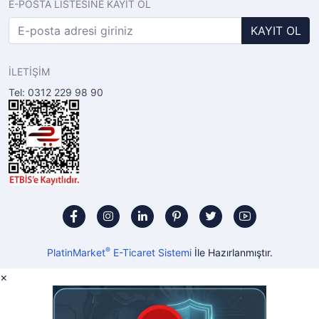
E-POSTA LİSTESİNE KAYIT OL
KAYIT OL
İLETİŞİM
Tel: 0312 229 98 90
®
PlatinMarket
E-Ticaret Sistemi
İle Hazırlanmıştır.
×