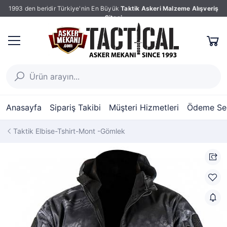
1993 den beridir Türkiye'nin En Büyük
Taktik Askeri Malzeme Alışveriş
Sitesi
Anasayfa
Sipariş Takibi
Müşteri Hizmetleri
Ödeme Seç
Taktik Elbise-Tshirt-Mont -Gömlek