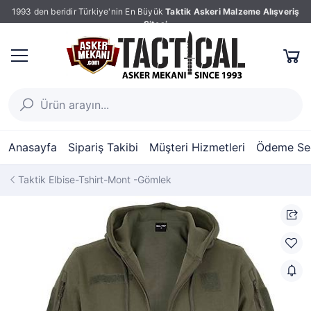
1993 den beridir Türkiye'nin En Büyük
Taktik Askeri Malzeme Alışveriş
Sitesi
Anasayfa
Sipariş Takibi
Müşteri Hizmetleri
Ödeme Seç
Taktik Elbise-Tshirt-Mont -Gömlek