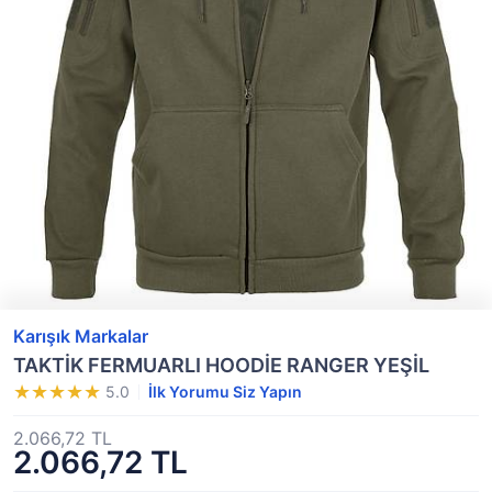
Karışık Markalar
TAKTİK FERMUARLI HOODİE RANGER YEŞİL
5.0
İlk Yorumu Siz Yapın
2.066,72 TL
2.066,72 TL