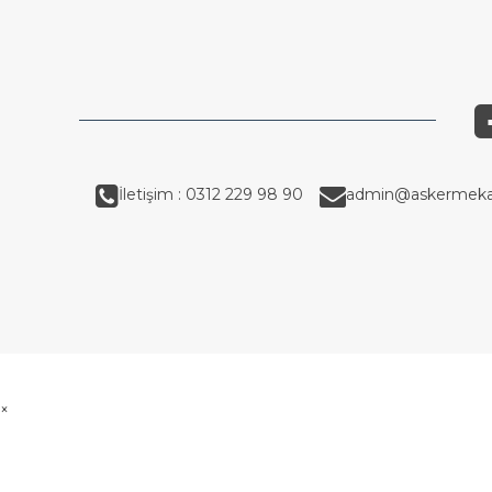
İletişim : 0312 229 98 90
admin@askermeka
×