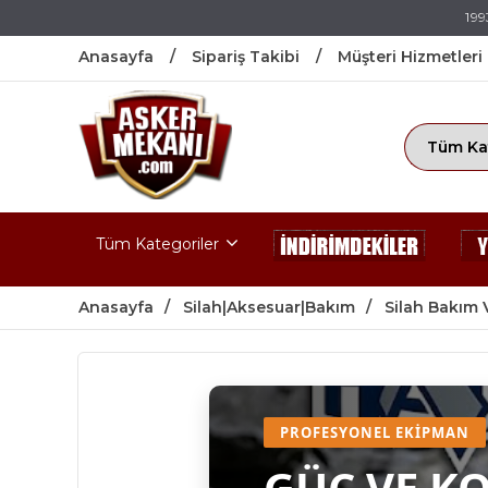
199
Anasayfa
Sipariş Takibi
Müşteri Hizmetleri
Tüm Kategoriler
Anasayfa
Silah|Aksesuar|Bakım
Silah Bakım 
PROFESYONEL EKIPMAN
GÜÇ VE K