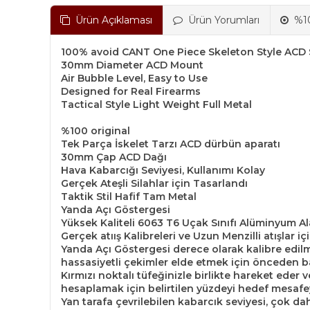
Ürün Açıklaması
Ürün Yorumları
%10
100% avoid CANT One Piece Skeleton Style ACD
30mm Diameter ACD Mount
Air Bubble Level, Easy to Use
Designed for Real Firearms
Tactical Style Light Weight Full Metal
%100 original
Tek Parça İskelet Tarzı ACD dürbün aparatı
30mm Çap ACD Dağı
Hava Kabarcığı Seviyesi, Kullanımı Kolay
Gerçek Ateşli Silahlar için Tasarlandı
Taktik Stil Hafif Tam Metal
Yanda Açı Göstergesi
Yüksek Kaliteli 6063 T6 Uçak Sınıfı Alüminyum Al
Gerçek atıış Kalibreleri ve Uzun Menzilli atışlar i
Yanda Açı Göstergesi derece olarak kalibre edilm
hassasiyetli çekimler elde etmek için önceden bas
Kırmızı noktalı tüfeğinizle birlikte hareket eder
hesaplamak için belirtilen yüzdeyi hedef mesafey
Yan tarafa çevrilebilen kabarcık seviyesi, çok da