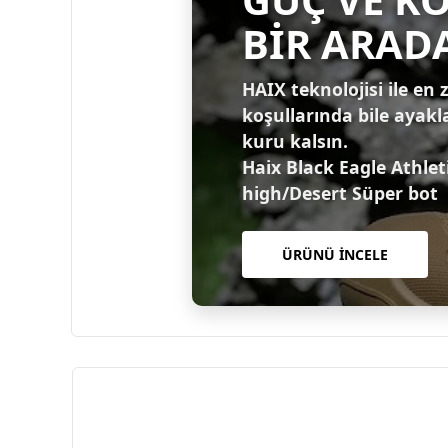
BİR ARAD
HAIX teknolojisi ile en 
koşullarında bile ayakl
kuru kalsın.
Haix Black Eagle Athlet
high/Desert Süper bot
ÜRÜNÜ İNCELE