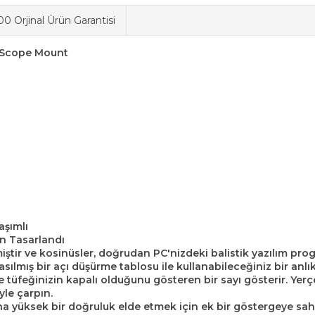
0 Orjinal Ürün Garantisi
 Scope Mount
aşımlı
çin Tasarlandı
iştir ve kosinüsler, doğrudan PC'nizdeki balistik yazılım p
ılmış bir açı düşürme tablosu ile kullanabileceğiniz bir anlı
 ve tüfeğinizin kapalı olduğunu gösteren bir sayı gösterir. Ye
le çarpın.
ha yüksek bir doğruluk elde etmek için ek bir göstergeye sahi