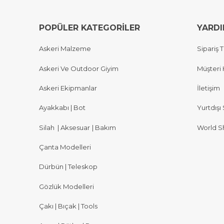
POPÜLER KATEGORİLER
YARD
Askeri Malzeme
Sipariş T
Askeri Ve Outdoor Giyim
Müşteri 
Askeri Ekipmanlar
İletişim
Ayakkabı | Bot
Yurtdışı 
Silah
|
Aksesuar
|
Bakım
World S
Çanta Modelleri
Dürbün | Teleskop
Gözlük Modelleri
Çakı | Bıçak | Tools