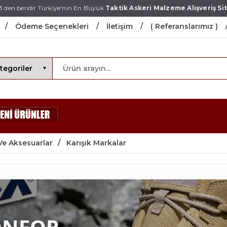
3 den beridir Türkiye'nin En Büyük
Taktik Askeri Malzeme Alışveriş Sit
Ödeme Seçenekleri
İletişim
( Referanslarımız )
Ve Aksesuarlar
Karışık Markalar
ONFOR