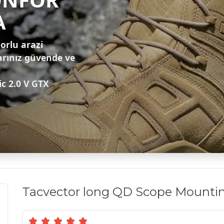
A
zorlu arazi
arınız güvende ve
ic 2.0 V GTX
Tacvector long QD Scope Mounti