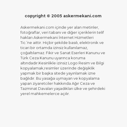
copyright © 2005 askermekani.com
Askermekani.com içinde yer alan metinler,
fotoğraflar, veri tabanı ve diğer içeriklerin telif
hakları Askermekani İnternet Hizmetleri
Tic.’ne aittir. Hiçbir şekilde basılı, elektronik ve
ticari bir ortamda izinsiz kullanılamaz,
çoğaltılamaz. Fikir ve Sanat Eserleri Kanunu ve
Türk Ceza Kanunu uyarınca koruma
altındadır.Kesinlikle izinsiz Logo Resim ve Bilgi
kopyalamak,resimler üzerinde değişiklik
yapmak bir başka sitede yayınlamak izne
bağlıdır. Bu yasağa uymayan ve kopyalama
yapan ziyaretciler hakkında Ağır Ceza ve
Tazminat Davaları yaşadıkları ülke ve şehirdeki
yerel mahkemelerce açılır.