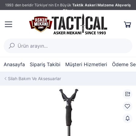
1993 den beridir Türkiye'nin En Büyük
Taktik Askeri Malzeme Alışveriş
Sitesi
Anasayfa
Sipariş Takibi
Müşteri Hizmetleri
Ödeme Seç
Silah Bakım Ve Aksesuarlar