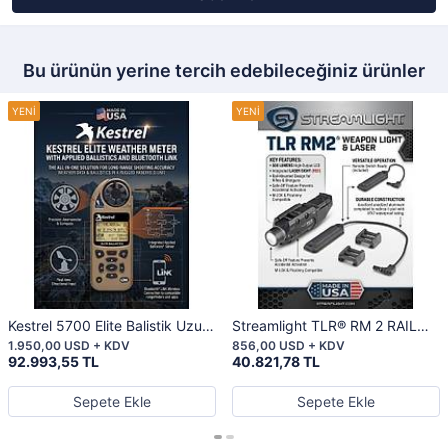
Bu ürünün yerine tercih edebileceğiniz ürünler
Kestrel 5700 Elite Balistik Uzun
Streamlight TLR® RM 2 RAIL
Menzilli Atışlarda Mutlak
MOUNTED LIGHTING SYSTEM
1.950,00 USD + KDV
856,00 USD + KDV
Hassasiyet
92.993,55 TL
40.821,78 TL
Sepete Ekle
Sepete Ekle