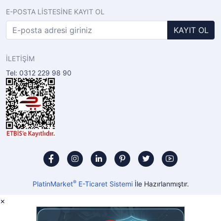
E-POSTA LİSTESİNE KAYIT OL
KAYIT OL
İLETİŞİM
Tel: 0312 229 98 90
®
PlatinMarket
E-Ticaret Sistemi
İle Hazırlanmıştır.
×