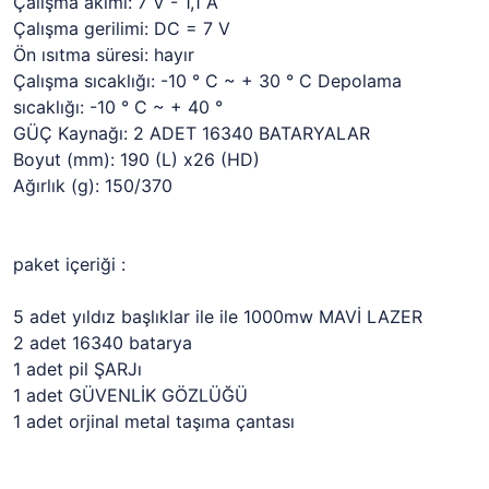
Çalışma akımı: 7 V - 1,1 A
Çalışma gerilimi: DC = 7 V
Ön ısıtma süresi: hayır
Çalışma sıcaklığı: -10 ° C ~ + 30 ° C Depolama
sıcaklığı: -10 ° C ~ + 40 °
GÜÇ Kaynağı: 2 ADET 16340 BATARYALAR
Boyut (mm): 190 (L) x26 (HD)
Ağırlık (g): 150/370
paket içeriği :
5 adet yıldız başlıklar ile ile 1000mw MAVİ LAZER
2 adet 16340 batarya
1 adet pil ŞARJı
1 adet GÜVENLİK GÖZLÜĞÜ
1 adet orjinal metal taşıma çantası