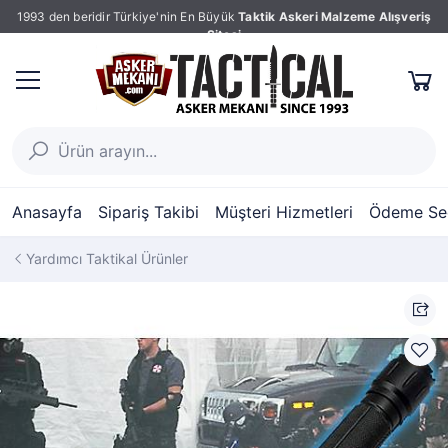
1993 den beridir Türkiye'nin En Büyük
Taktik Askeri Malzeme Alışveriş
Sitesi
Anasayfa
Sipariş Takibi
Müşteri Hizmetleri
Ödeme Seç
Yardımcı Taktikal Ürünler