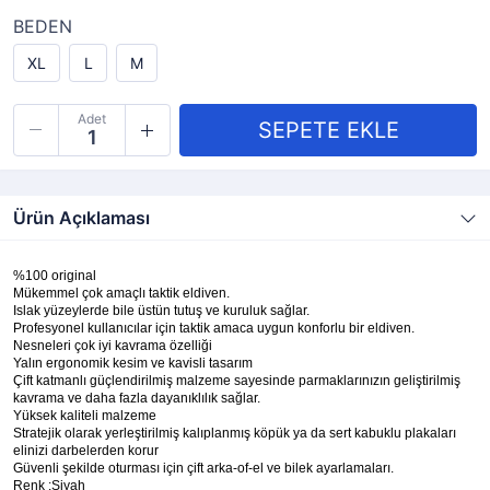
BEDEN
XL
L
M
Adet
Ürün Açıklaması
%100 original
Mükemmel çok amaçlı taktik eldiven.
Islak yüzeylerde bile üstün tutuş ve kuruluk sağlar.
Profesyonel kullanıcılar için taktik amaca uygun konforlu bir eldiven.
Nesneleri çok iyi kavrama özelliği
Yalın ergonomik kesim ve kavisli tasarım
Çift katmanlı güçlendirilmiş malzeme sayesinde parmaklarınızın geliştirilmiş
kavrama ve daha fazla dayanıklılık sağlar.
Yüksek kaliteli malzeme
Stratejik olarak yerleştirilmiş kalıplanmış köpük ya da sert kabuklu plakaları
elinizi darbelerden korur
Güvenli şekilde oturması için çift arka-of-el ve bilek ayarlamaları.
Renk :Siyah