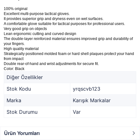
100% original
Excellent multi-purpose tactical gloves.
It provides superior grip and dryness even on wet surfaces.
A comfortable glove suitable for tactical purposes for professional users.
Very good grip on objects
Lean ergonomic cutting and curved design
The double-layer reinforced material ensures improved grip and durability of
your fingers.
High quality material
Strategically positioned molded foam or hard shell plaques protect your hand
from impact
Double rear-of-hand and wrist adjustments for secure fit.
Color: Black
Diğer Özellikler
Stok Kodu
yrqscvb123
Marka
Karışık Markalar
Stok Durumu
Var
Ürün Yorumları