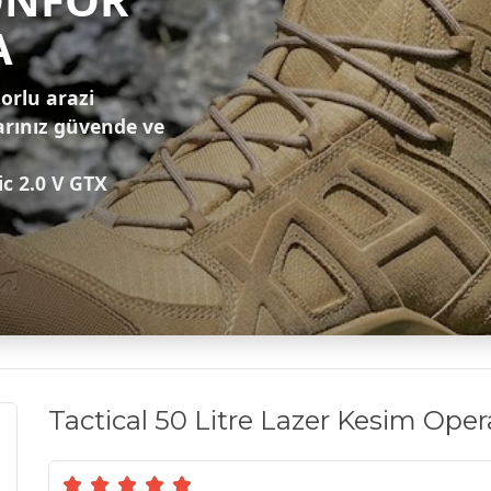
A
zorlu arazi
arınız güvende ve
ic 2.0 V GTX
Tactical 50 Litre Lazer Kesim Ope