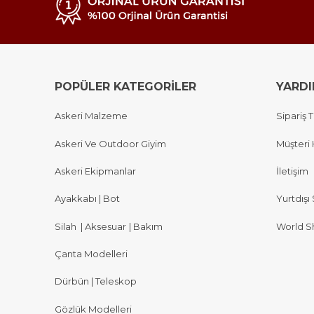
POPÜLER KATEGORİLER
YARD
Askeri Malzeme
Sipariş T
Askeri Ve Outdoor Giyim
Müşteri 
Askeri Ekipmanlar
İletişim
Ayakkabı | Bot
Yurtdışı 
Silah
|
Aksesuar
|
Bakım
World S
Çanta Modelleri
Dürbün | Teleskop
Gözlük Modelleri