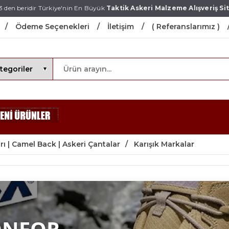
3 den beridir Türkiye'nin En Büyük
Taktik Askeri Malzeme Alışveriş Sit
Ödeme Seçenekleri
İletişim
( Referanslarımız )
rı | Camel Back | Askeri Çantalar
Karışık Markalar
ONFOR