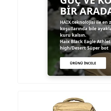
BİR ARAD
HAIX teknolojisi ile en 
koşullarında bile ayakl
kuru kalsın.
Haix Black Eagle Athlet
high/Desert Süper bot
ÜRÜNÜ İNCELE