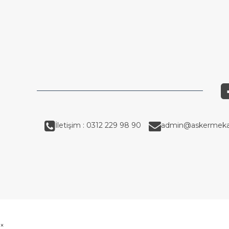
İletişim : 0312 229 98 90
admin@askermeka
×