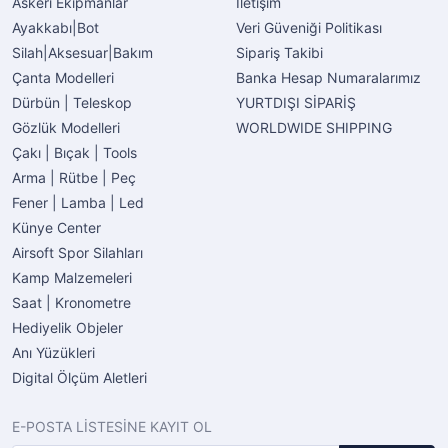
Askeri Ekipmanlar
İletişim
Ayakkabı|Bot
Veri Güveniği Politikası
Silah|Aksesuar|Bakım
Sipariş Takibi
Çanta Modelleri
Banka Hesap Numaralarımız
Dürbün | Teleskop
YURTDIŞI SİPARİŞ
Gözlük Modelleri
WORLDWIDE SHIPPING
Çakı | Bıçak | Tools
Arma | Rütbe | Peç
Fener | Lamba | Led
Künye Center
Airsoft Spor Silahları
Kamp Malzemeleri
Saat | Kronometre
Hediyelik Objeler
Anı Yüzükleri
Digital Ölçüm Aletleri
E-POSTA LİSTESİNE KAYIT OL