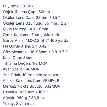
Büyütme: 10-50x
Objektif Lens Çapı: 60mm
Oküler Lens Çapı: 38 mm / 1,5 "
Oküler Lens Uzunluğu: 55 mm / 2,2 "
Çıkış Merceği: 4.0-1.0mm
Optik Kaplama: Tam çoklu katlı
Görüş Alanı: 11,0-2,2 fit @ 100 yarda
FN Görüş Alanı: 2.1-0.42 °
Göz Mesafesi: 96-95mm / 3.8-3.7 "
Kasa Çapı: 34mm
Tıklama Değeri: 1/8 MOA
Ayar Aralığı: 40MOA
Yan Odak: 10 Yds'den sonsuza
Artıkıl: Kazınmış Cam VEMP-LR
Merkez Nokta Boyutu: 0.12MOA
Uzunluk: 425 mm / 16,7 "
Ağırlık: 960 g / 33,9 oz
Yüzey: Siyah mat