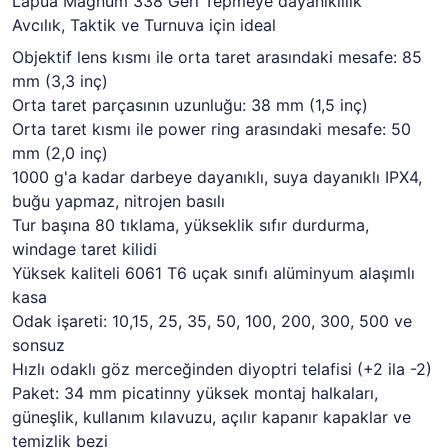
Lapua Magnum 338 Geri Tepmeye dayanıklılık
Avcılık, Taktik ve Turnuva için ideal
Objektif lens kısmı ile orta taret arasındaki mesafe: 85
mm (3,3 inç)
Orta taret parçasının uzunluğu: 38 mm (1,5 inç)
Orta taret kısmı ile power ring arasındaki mesafe: 50
mm (2,0 inç)
1000 g'a kadar darbeye dayanıklı, suya dayanıklı IPX4,
buğu yapmaz, nitrojen basılı
Tur başına 80 tıklama, yükseklik sıfır durdurma,
windage taret kilidi
Yüksek kaliteli 6061 T6 uçak sınıfı alüminyum alaşımlı
kasa
Odak işareti: 10,15, 25, 35, 50, 100, 200, 300, 500 ve
sonsuz
Hızlı odaklı göz merceğinden diyoptri telafisi (+2 ila -2)
Paket: 34 mm picatinny yüksek montaj halkaları,
güneşlik, kullanım kılavuzu, açılır kapanır kapaklar ve
temizlik bezi