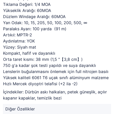
Tıklama Değeri: 1/4 MOA
Yükseklik Aralığı: 60MOA
Düzlem Windage Aralığı: 60MOA
Yan Odak: 10, 15, 205, 50, 100, 200, 500, ∞
Paralaks Ayarı: 100 yarda (91 m)
Artıkıl: MPTR-2
Aydınlatma: YOK
Yüzey: Siyah mat
Kompakt, hafif ve dayanıklı
Orta taret kısmı: 38 mm (1,5 "【3,8 cm】)
750 g'a kadar şok testi yapıldı ve suya dayanıklı
Lenslerin buğulanmasını önlemek için full nitrojen basılı
Yüksek kaliteli 6061 T6 uçak sınıfı alüminyum malzeme
Hızlı Mercek diyoptri telafisi (+2 ila -2)
İçindekiler: Dürbün askı halkaları, petek güneşlik, açılır
kapanır kapaklar, temizlik bezi
Diğer Özellikler