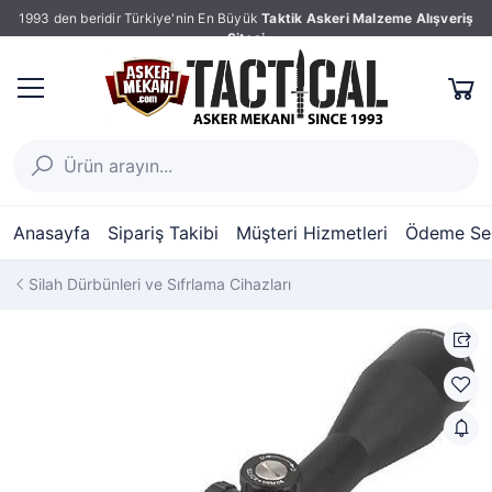
1993 den beridir Türkiye'nin En Büyük
Taktik Askeri Malzeme Alışveriş
Sitesi
Anasayfa
Sipariş Takibi
Müşteri Hizmetleri
Ödeme Seç
Silah Dürbünleri ve Sıfrlama Cihazları