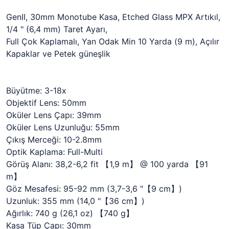
GenII, 30mm Monotube Kasa, Etched Glass MPX Artıkıl,
1/4 " (6,4 mm) Taret Ayarı,
Full Çok Kaplamalı, Yan Odak Min 10 Yarda (9 m), Açılır
Kapaklar ve Petek güneşlik
Büyütme: 3-18x
Objektif Lens: 50mm
Oküler Lens Çapı: 39mm
Oküler Lens Uzunluğu: 55mm
Çıkış Merceği: 10-2.8mm
Optik Kaplama: Full-Multi
Görüş Alanı: 38,2-6,2 fit 【1,9 m】 @ 100 yarda 【91
m】
Göz Mesafesi: 95-92 mm (3,7-3,6 "【9 cm】)
Uzunluk: 355 mm (14,0 "【36 cm】)
Ağırlık: 740 g (26,1 oz) 【740 g】
Kasa Tüp Çapı: 30mm