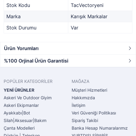
Stok Kodu
TacVectoryeni
Marka
Karışık Markalar
Stok Durumu
Var
Ürün Yorumları
%100 Orjinal Ürün Garantisi
POPÜLER KATEGORİLER
MAĞAZA
YENİ ÜRÜNLER
Müşteri Hizmetleri
Askeri Ve Outdoor Giyim
Hakkımızda
Askeri Ekipmanlar
İletişim
Ayakkabı|Bot
Veri Güveniği Politikası
Silah|Aksesuar|Bakım
Sipariş Takibi
Çanta Modelleri
Banka Hesap Numaralarımız
Dürbün | Teleskop
YURTDIŞI SİPARİŞ