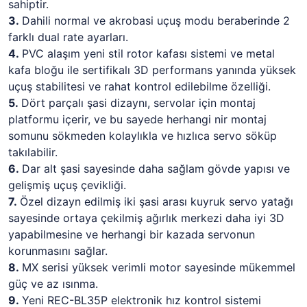
sahiptir.
3.
Dahili normal ve akrobasi uçuş modu beraberinde 2
farklı dual rate ayarları.
4.
PVC alaşım yeni stil rotor kafası sistemi ve metal
kafa bloğu ile sertifikalı 3D performans yanında yüksek
uçuş stabilitesi ve rahat kontrol edilebilme özelliği.
5.
Dört parçalı şasi dizaynı, servolar için montaj
platformu içerir, ve bu sayede herhangi nir montaj
somunu sökmeden kolaylıkla ve hızlıca servo söküp
takılabilir.
6.
Dar alt şasi sayesinde daha sağlam gövde yapısı ve
gelişmiş uçuş çevikliği.
7.
Özel dizayn edilmiş iki şasi arası kuyruk servo yatağı
sayesinde ortaya çekilmiş ağırlık merkezi daha iyi 3D
yapabilmesine ve herhangi bir kazada servonun
korunmasını sağlar.
8.
MX serisi yüksek verimli motor sayesinde mükemmel
güç ve az ısınma.
9.
Yeni REC-BL35P elektronik hız kontrol sistemi