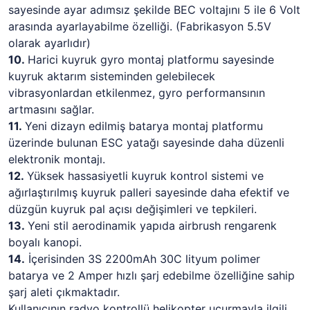
sayesinde ayar adımsız şekilde BEC voltajını 5 ile 6 Volt
arasında ayarlayabilme özelliği. (Fabrikasyon 5.5V
olarak ayarlıdır)
10.
Harici kuyruk gyro montaj platformu sayesinde
kuyruk aktarım sisteminden gelebilecek
vibrasyonlardan etkilenmez, gyro performansının
artmasını sağlar.
11.
Yeni dizayn edilmiş batarya montaj platformu
üzerinde bulunan ESC yatağı sayesinde daha düzenli
elektronik montajı.
12.
Yüksek hassasiyetli kuyruk kontrol sistemi ve
ağırlaştırılmış kuyruk palleri sayesinde daha efektif ve
düzgün kuyruk pal açısı değişimleri ve tepkileri.
13.
Yeni stil aerodinamik yapıda airbrush rengarenk
boyalı kanopi.
14.
İçerisinden 3S 2200mAh 30C lityum polimer
batarya ve 2 Amper hızlı şarj edebilme özelliğine sahip
şarj aleti çıkmaktadır.
Kullanıcının radyo kontrollü helikopter uçurmayla ilgili