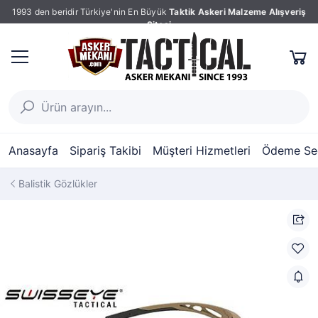
1993 den beridir Türkiye'nin En Büyük
Taktik Askeri Malzeme Alışveriş
Sitesi
Anasayfa
Sipariş Takibi
Müşteri Hizmetleri
Ödeme Seç
Balistik Gözlükler