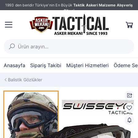
1993 den beridir Türkiye'nin En Büyük
Taktik Askeri Malzeme Alışveriş
Sitesi
Anasayfa
Sipariş Takibi
Müşteri Hizmetleri
Ödeme Seç
Balistik Gözlükler