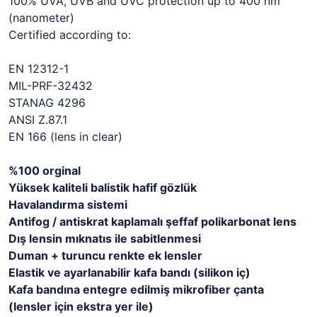
100% UVA, UVB and UVC protection up to 400 nm
(nanometer)
Certified according to:
EN 12312-1
MIL-PRF-32432
STANAG 4296
ANSI Z.87.1
EN 166 (lens in clear)
%100 orginal
Yüksek kaliteli balistik hafif gözlük
Havalandırma sistemi
Antifog / antiskrat kaplamalı şeffaf polikarbonat lens
Dış lensin mıknatıs ile sabitlenmesi
Duman + turuncu renkte ek lensler
Elastik ve ayarlanabilir kafa bandı (silikon iç)
Kafa bandına entegre edilmiş mikrofiber çanta
(lensler için ekstra yer ile)